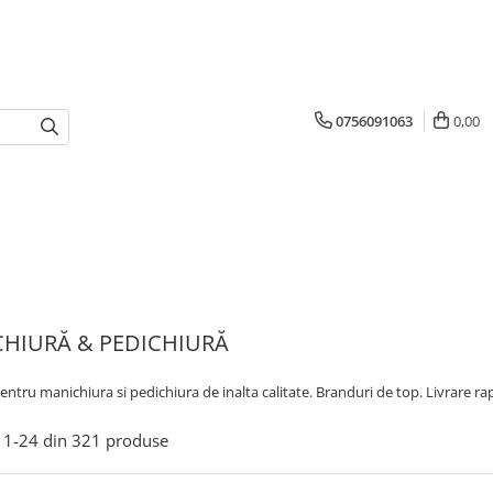
0756091063
0,00
HIURĂ & PEDICHIURĂ
ntru manichiura si pedichiura de inalta calitate. Branduri de top. Livrare ra
1-
24
din
321
produse