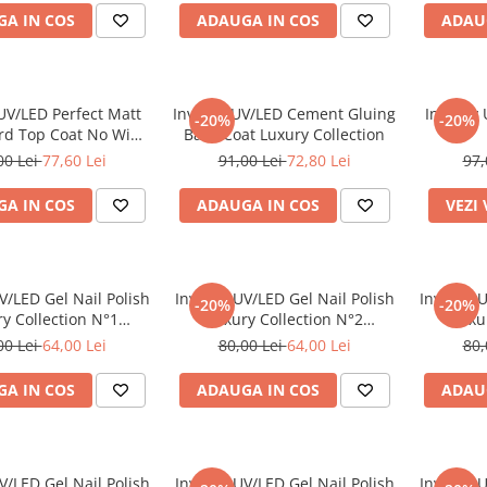
A IN COS
ADAUGA IN COS
ADAU
UV/LED Perfect Matt
Inveray UV/LED Cement Gluing
Inveray
-20%
-20%
ard Top Coat No Wipe
Base Coat Luxury Collection
ury Collection
00 Lei
77,60 Lei
91,00 Lei
72,80 Lei
97,
A IN COS
ADAUGA IN COS
VEZI
V/LED Gel Nail Polish
Inveray UV/LED Gel Nail Polish
Inveray U
-20%
-20%
y Collection N°1
Luxury Collection N°2
Luxu
OPTIMISM
EMPATHY
00 Lei
64,00 Lei
80,00 Lei
64,00 Lei
80,
A IN COS
ADAUGA IN COS
ADAU
V/LED Gel Nail Polish
Inveray UV/LED Gel Nail Polish
Inveray U