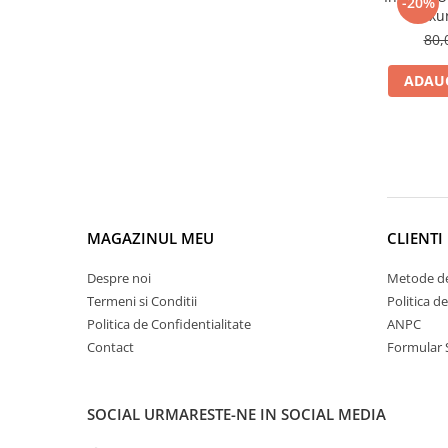
-20%
Luxur
Tana Cosmetics
80,
Egypt Wonder
Tana EyeLash
ADAUG
Uleiuri și loțiuni după epilat
Vopsea pentru gene și sprâncene
Vopsea și oxidanți pentru gene și
sprâncene RefectoCil
Încălzitoare pentru ceară
MAGAZINUL MEU
CLIENTI
Despre noi
Metode de
Termeni si Conditii
Politica d
Politica de Confidentialitate
ANPC
Contact
Formular 
SOCIAL
URMARESTE-NE IN SOCIAL MEDIA