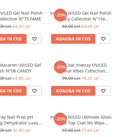
V/LED Gel Nail Polish
Inveray UV/LED Gel Nail Polish
-20%
ollection N°75 FAME
Luxury Collection N°156
GOLDEN EYE
00 Lei
64,00 Lei
80,00 Lei
64,00 Lei
GA IN COS
ADAUGA IN COS
 Macaron UV/LED Gel
Base Coat Inveray UV/LED
-20%
ish N°08 CANDY
Natural Vibes Collection
HESSIAN
00 Lei
64,80 Lei
99,00 Lei
79,20 Lei
GA IN COS
ADAUGA IN COS
ray Nail Prep pH
Inveray UV/LED Ultimate Gloss
-20%
ng Dehydrator Luxury
Hard Top Coat No Wipe
Collection
Luxury Collection
00 Lei
30,40 Lei
97,00 Lei
77,60 Lei