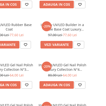
GA IN COS
ADAUGA IN COS
 UV/LED Rubber Base
Inveray UV/LED Builder in a
-20%
Coat
Bottle Base Coat Luxury
Collection
00 Lei
77,60 Lei
97,00 Lei
77,60 Lei
 VARIANTE
VEZI VARIANTE
V/LED Gel Nail Polish
Inveray UV/LED Gel Nail Polish
-20%
ry Collection N°3
Luxury Collection N°4
DAINTINESS
ATTRACTION
00 Lei
64,00 Lei
80,00 Lei
64,00 Lei
GA IN COS
ADAUGA IN COS
V/LED Gel Nail Polish
Inveray UV/LED Gel Nail Polish