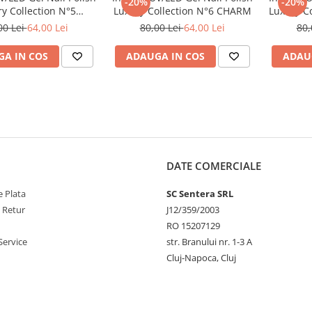
-20%
-20%
y Collection N°5
Luxury Collection N°6 CHARM
Luxury C
FRIENDSHIP
00 Lei
64,00 Lei
80,00 Lei
64,00 Lei
80,
A IN COS
ADAUGA IN COS
ADAU
DATE COMERCIALE
 Plata
SC Sentera SRL
e Retur
J12/359/2003
RO 15207129
Service
str. Branului nr. 1-3 A
Cluj-Napoca, Cluj