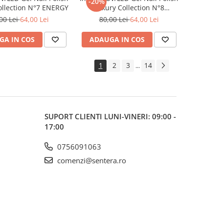
-20%
ollection N°7 ENERGY
Luxury Collection N°8
FRESHNESS
00 Lei
64,00 Lei
80,00 Lei
64,00 Lei
GA IN COS
ADAUGA IN COS
1
2
3
14
...
SUPORT CLIENTI
LUNI-VINERI: 09:00 -
17:00
0756091063
comenzi@sentera.ro