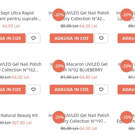
 Sept Ultra Rapid
Inveray UV/LED Gel Nail Polish
Inveray U
-20%
-20%
ant pentru suprafete
Luxury Collection N°42
Luxury C
1000 ml
GLAMOUR
44,00 Lei
80,00 Lei
64,00 Lei
80,
A IN COS
ADAUGA IN COS
ADAU
V/LED Gel Nail Polish
Inveray Macaron UV/LED Gel
Inveray
-20%
-20%
 Collection N°162
Polish N°02 BLUEBERRY
Pol
SNOW WHITE
00 Lei
64,00 Lei
81,00 Lei
64,80 Lei
81,
A IN COS
ADAUGA IN COS
ADAU
 Natural Beauty Kit
Inveray UV/LED Gel Nail Polish
Inve
-20%
-20%
Luxury Collection N°197
Equalizi
00 Lei
307,80 Lei
WOODLAND
80,00 Lei
64,00 Lei
38,