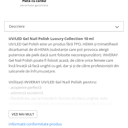
Plata cu cardul
Tana Cosmetics
securitate garantata
Egypt Wonder
Tana EyeLash
Descriere
Uleiuri și loțiuni după epilat
Vopsea pentru gene și sprâncene
UV/LED Gel Nail Polish Luxury Collection 10 ml
UV/LED Gel Polish este un produs fără TPO, HEMA și trimetilhexil
Vopsea și oxidanți pentru gene și
dicarbamat de di-HEMA (substanțe care pot provoca alergii
sprâncene RefectoCil
puternice ale pielii dacă sunt folosite necorespunzător). INVERAY
Încălzitoare pentru ceară
Gel Nail Polish poate fi folosit acasă, de către orice femeie care
încă învață să facă unghii cu gel, dar și și de către profesioniștii din
saloanele de înfrumusețare.
Utilizați INVERAY UV/LED Gel Nail Polish pentru:
- acoperire perfectă
- aderență excelentă
- flexibilitate, oja se întinde în funcție de placa unghiei, este
rezistentă la schimbările de temperatură, nu se crăpă și nu se
rupe
- aplicare uniformă
VEZI MAI MULT
- strălucire și culori intense timp de cel puțin 21 de zile
Informatii conformitate produs
- acoperirea micilor neregularități ale plăcii unghiei