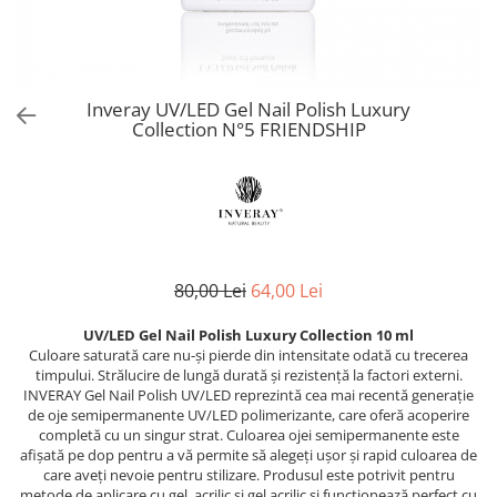
Produse Speciale CNC
Netezire
PolyShape - Sistem acrigel
Reconstruct - păr deteriorat
Skin Lipid Matrix
Problemele scalpului
UV/LED Natural Vibes Base Coat -
Silver - păr blond
Sun
Baze colorate tratament
Păr creț
Smoothing Taming - păr rebel
White Secret
Dezinfectanți
Păr vopsit
Curlfriends - păr creț
Inveray UV/LED Gel Nail Polish Luxury
Aparatură cosmetică
Reparare
Collection N°5 FRIENDSHIP
Keeping - păr vopsit
Volum
Aparate CNC Skincare
Volumising - păr fragil și subțire
Îngrijire bărbați
Microneedling
Direct Colour Mask
ÎNGRIJIRE
Ceară pentru epilat
Previa Styling
Produse de styling
Previa MAN
Ceara elastica 800 g
Balsam profesional
Produse speciale Previa
Ceară de unică folosință 100 ml
80,00 Lei
64,00 Lei
Mască de păr
pH Laboratories
Ceară de unică folosință 800 ml
Tratamente, seruri, loțiuni
Ceară elastică 800 ml
UV/LED Gel Nail Polish Luxury Collection 10 ml
Deep Moisture - păr uscat și fragil
Culoare saturată care nu-și pierde din intensitate odată cu trecerea
Șampon profesional
Ceară elastică perle 1 kg
Ice Blonde - păr blond platinat
timpului. Strălucire de lungă durată și rezistență la factori externi.
TRATAMENTE PROFESIONALE
Dezinfectanți
Pure Repair - tratament efect botox
INVERAY Gel Nail Polish UV/LED reprezintă cea mai recentă generație
de oje semipermanente UV/LED polimerizante, care oferă acoperire
Soluții permanent
Pure Straight - tratament
Parafină
completă cu un singur strat. Culoarea ojei semipermanente este
îndreptare păr
Direct Colour Mask - măști colorate
afișată pe dop pentru a vă permite să alegeți ușor și rapid culoarea de
Pastă de zahăr
Rejuvenating - păr fragil și
care aveți nevoie pentru stilizare. Produsul este potrivit pentru
LamiNAT - Tratament natural de
Produse de unică folosință
metode de aplicare cu gel, acrilic și gel acrilic și funcționează perfect cu
anticădere