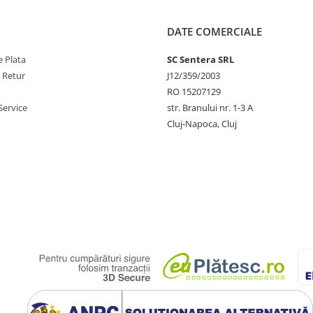
DATE COMERCIALE
 Plata
SC Sentera SRL
 să utilizați întregul set de
e Retur
J12/359/2003
RO 15207129
Service
str. Branului nr. 1-3 A
emana copiilor.
Cluj-Napoca, Cluj
sau leziuni vizibile pe sau în jurul
 reale ale produselor noastre.
ui.