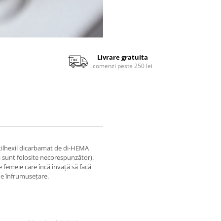
Livrare gratuita
comenzi peste 250 lei
tilhexil dicarbamat de di-HEMA
ă sunt folosite necorespunzător).
e femeie care încă învață să facă
 de înfrumusețare.