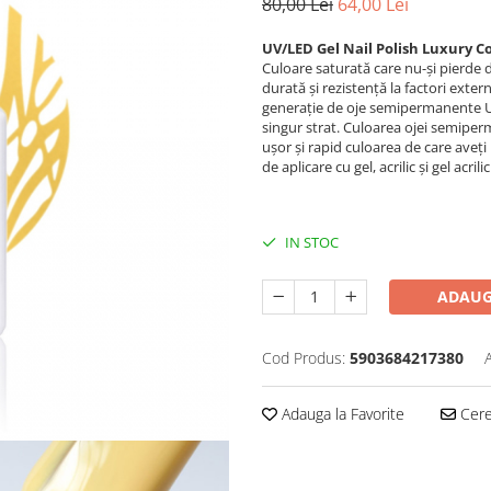
80,00 Lei
64,00 Lei
UV/LED Gel Nail Polish Luxury Co
Culoare saturată care nu-și pierde d
durată și rezistență la factori exte
generație de oje semipermanente U
singur strat. Culoarea ojei semiper
ușor și rapid culoarea de care aveț
de aplicare cu gel, acrilic și gel acr
IN STOC
ADAUG
Cod Produs:
5903684217380
Adauga la Favorite
Cere 