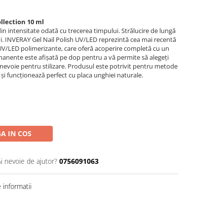
llection 10 ml
in intensitate odată cu trecerea timpului. Strălucire de lungă
rni. INVERAY Gel Nail Polish UV/LED reprezintă cea mai recentă
V/LED polimerizante, care oferă acoperire completă cu un
manente este afișată pe dop pentru a vă permite să alegeți
i nevoie pentru stilizare. Produsul este potrivit pentru metode
ilic și funcționează perfect cu placa unghiei naturale.
A IN COS
Ai nevoie de ajutor?
0756091063
informatii