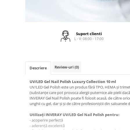
Tana Cosmetics
Egypt Wonder
Tana EyeLash
Uleiuri și loțiuni după epilat
Suport clienti
L - V: 08:00 - 17:00
Vopsea pentru gene și sprâncene
Vopsea și oxidanți pentru gene și
sprâncene RefectoCil
Încălzitoare pentru ceară
Review-uri
(0)
Descriere
UV/LED Gel Nail Polish Luxury Collection 10 ml
UV/LED Gel Polish este un produs fără TPO, HEMA și trime
(substanțe care pot provoca alergii puternice ale pielii dac
INVERAY Gel Nail Polish poate fi folosit acasă, de către oric
unghii cu gel, dar și și de către profesioniștii din saloanele
Utilizați INVERAY UV/LED Gel Nail Polish pentru:
- acoperire perfectă
- aderență excelentă