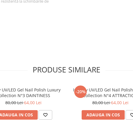
te rezistentă la schimbările de
stanțe care pot cauza alergii:
ină de formaldehidă, etil
, xilen, DBP
PRODUSE SIMILARE
izați cu o lampă UV, LED sau
y UV/LED Gel Nail Polish Luxury
Inveray UV/LED Gel Nail Polis
-20%
ollection N°3 DAINTINESS
Collection N°4 ATTRACT
se Coat Luxury Collection și
80,00 Lei
64,00 Lei
80,00 Lei
64,00 Lei
ection și polimerizați.
ADAUGA IN COS
ADAUGA IN COS