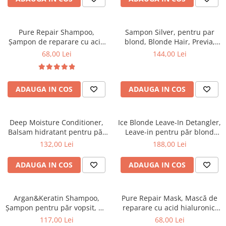
laminare
cosmetică
Smooth Perfect - păr rebel
Pure Repair - tratament efect botox
Produse pentru Hydrafacial
Style & Finish
Pure Straight - tratament
Pure Repair Shampoo,
Sampon Silver, pentru par
îndreptare păr
Îngrijire Argan & Keratin - păr
ReBelle
Șampon de reparare cu acid
blond, Blonde Hair, Previa,
vopsit
hialuronic, pH Laboratories,
340 ml
The Virtuous Scalp Rituals
68,00 Lei
144,00 Lei
ReActivant - Curățare & Purifiere
100 ml
VOPSELE & OXIDANȚI
ReEquilibrant - Ten gras, impur,
acneic
Vopsea de păr profesională
ADAUGA IN COS
ADAUGA IN COS
ReGenérante - Regenerare
Pudre decolorante
ReLixir - Anti-Age Excellence &
Oxidanți, activatoare, toner
Caviar
Pudre decolarante
Deep Moisture Conditioner,
Ice Blonde Leave-In Detangler,
ReNaissance - Ten hiperpigmentat
Balsam hidratant pentru păr
Leave-in pentru păr blond
Vopsea de păr pH Laboratories
ReSculptMinceur - Îngrijire
uscat, pH Laboratories, 250 ml
platinat, pH Laboratories, 250
132,00 Lei
188,00 Lei
Vopsea de păr Previa Earth
corporală
ml
Vopsea de păr Previa Vibrant Shiny
ReSourceNature - Ten sensibil
ADAUGA IN COS
ADAUGA IN COS
Colour
ReSplendissant - Contur ochi &
ACCESORII
buze
Argan&Keratin Shampoo,
Pure Repair Mask, Mască de
Plăci de îndreptat
ReStructurant - Cuperoză &
Șampon pentru păr vopsit, pH
reparare cu acid hialuronic,
Roșeață
Laboratories, 250 ml
pH Laboratories, 60 ml
117,00 Lei
68,00 Lei
ReVitalisant - Hidratare