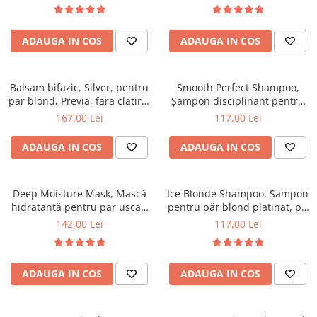
Tana Cosmetics
Egypt Wonder
ADAUGA IN COS
ADAUGA IN COS
Tana EyeLash
Uleiuri și loțiuni după epilat
Balsam bifazic, Silver, pentru
Smooth Perfect Shampoo,
Vopsea pentru gene și sprâncene
par blond, Previa, fara clatire,
Șampon disciplinant pentru
200 ml
păr rebel, pH Laboratories,
Vopsea și oxidanți pentru gene și
167,00 Lei
117,00 Lei
250 ml
sprâncene RefectoCil
ADAUGA IN COS
ADAUGA IN COS
Încălzitoare pentru ceară
Deep Moisture Mask, Mască
Ice Blonde Shampoo, Șampon
hidratantă pentru păr uscat,
pentru păr blond platinat, pH
pH Laboratories, 200 ml
Laboratories, 250 ml
142,00 Lei
117,00 Lei
ADAUGA IN COS
ADAUGA IN COS