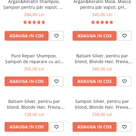
Argan&Keratin Shampoo,
Argan&Keratin Mask, Mască
Șampon pentru păr vopsit, pH
pentru păr vopsit, pH
Laboratories, 1000 ml
Laboratories, 1000 ml
284,00 Lei
345,00 Lei
ADAUGA IN COS
ADAUGA IN COS
Pure Repair Shampoo,
Balsam Silver, pentru par
Șampon de reparare cu acid
blond, Blonde Hair, Previa,
hialuronic, pH Laboratories,
1000 ml
356,00 Lei
346,00 Lei
1000 ml
ADAUGA IN COS
ADAUGA IN COS
Balsam Silver, pentru par
Sampon Silver, pentru par
blond, Blonde Hair, Previa,
blond, Blonde Hair, Previa,
200 ml
1000 ml
128,00 Lei
258,00 Lei
ADAUGA IN COS
ADAUGA IN COS