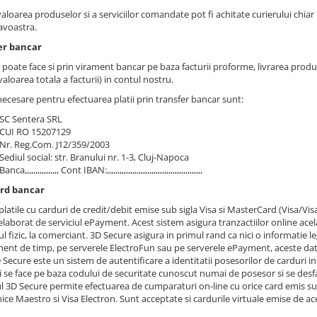
loarea produselor si a serviciilor comandate pot fi achitate curierului chiar 
voastra.
er bancar
e poate face si prin virament bancar pe baza facturii proforme, livrarea pro
aloarea totala a facturii) in contul nostru.
necesare pentru efectuarea platii prin transfer bancar sunt:
SC Sentera SRL
CUI RO 15207129
Nr. Reg.Com. J12/359/2003
Sediul social: str. Branului nr. 1-3, Cluj-Napoca
Banca,,,,,,,,,,,,,,,, Cont IBAN:,,,,,,,,,,,,,,,,,,,,,,,,,,,,,,,,,,,,,,,,,,,,,
ard bancar
platile cu carduri de credit/debit emise sub sigla Visa si MasterCard (Visa/Vi
laborat de serviciul ePayment. Acest sistem asigura tranzactiilor online acela
l fizic, la comerciant. 3D Secure asigura in primul rand ca nici o informatie l
nt de timp, pe serverele ElectroFun sau pe serverele ePayment, aceste date f
 Secure este un sistem de autentificare a identitatii posesorilor de carduri i
i se face pe baza codului de securitate cunoscut numai de posesor si se des
l 3D Secure permite efectuarea de cumparaturi on-line cu orice card emis sub 
ice Maestro si Visa Electron. Sunt acceptate si cardurile virtuale emise de ace