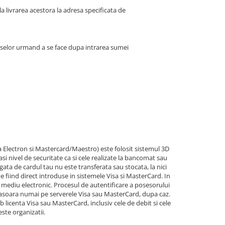
la livrarea acestora la adresa specificata de
duselor urmand a se face dupa intrarea sumei
sa Electron si Mastercard/Maestro) este folosit sistemul 3D
si nivel de securitate ca si cele realizate la bancomat sau
egata de cardul tau nu este transferata sau stocata, la nici
iind direct introduse in sistemele Visa si MasterCard. In
n mediu electronic. Procesul de autentificare a posesorului
fasoara numai pe serverele Visa sau MasterCard, dupa caz.
licenta Visa sau MasterCard, inclusiv cele de debit si cele
ste organizatii.