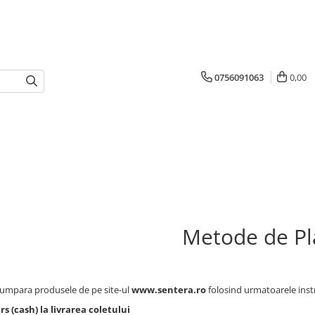
0756091063
0,00
Metode de Pl
cumpara produsele de pe site-ul
www.sentera.ro
folosind urmatoarele inst
 (cash) la livrarea coletului