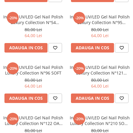
laminare
cosmetică
Smooth Perfect - păr rebel
Pure Repair - tratament efect botox
Produse pentru Hydrafacial
Style & Finish
Inveray UV/LED Gel Nail Polish
Inveray UV/LED Gel Nail Polish
Pure Straight - tratament
-20%
-20%
Luxury Collection N°54
Luxury Collection N°95
îndreptare păr
Îngrijire Argan & Keratin - păr
ReBelle
SPLENDOR
KINDNESS
vopsit
80,00 Lei
80,00 Lei
The Virtuous Scalp Rituals
ReActivant - Curățare & Purifiere
64,00 Lei
64,00 Lei
VOPSELE & OXIDANȚI
ReEquilibrant - Ten gras, impur,
acneic
Vopsea de păr profesională
ADAUGA IN COS
ADAUGA IN COS
ReGenérante - Regenerare
Pudre decolorante
ReLixir - Anti-Age Excellence &
Oxidanți, activatoare, toner
Inveray UV/LED Gel Nail Polish
Caviar
Inveray UV/LED Gel Nail Polish
-20%
-20%
Pudre decolarante
Luxury Collection N°96 SOFT
Luxury Collection N°121
ReNaissance - Ten hiperpigmentat
Vopsea de păr pH Laboratories
BORACAY BAY
80,00 Lei
80,00 Lei
ReSculptMinceur - Îngrijire
64,00 Lei
64,00 Lei
Vopsea de păr Previa Earth
corporală
Vopsea de păr Previa Vibrant Shiny
ReSourceNature - Ten sensibil
ADAUGA IN COS
ADAUGA IN COS
Colour
ReSplendissant - Contur ochi &
ACCESORII
buze
Plăci de îndreptat
Inveray UV/LED Gel Nail Polish
ReStructurant - Cuperoză &
Inveray UV/LED Gel Nail Polish
-20%
-20%
Luxury Collection N°122 OAT
Luxury Collection N°210 SOUL
Roșeață
MILK
AFFECTION
80,00 Lei
80,00 Lei
ReVitalisant - Hidratare