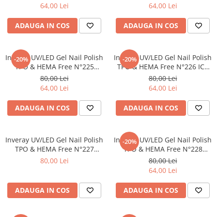
64,00 Lei
64,00 Lei
Tana Cosmetics
Egypt Wonder
ADAUGA IN COS
ADAUGA IN COS
Tana EyeLash
Uleiuri și loțiuni după epilat
Inveray UV/LED Gel Nail Polish
Inveray UV/LED Gel Nail Polish
-20%
-20%
Vopsea pentru gene și sprâncene
TPO & HEMA Free N°225
TPO & HEMA Free N°226 ICY
NORTH STAR
GLOW
80,00 Lei
80,00 Lei
Vopsea și oxidanți pentru gene și
64,00 Lei
64,00 Lei
sprâncene RefectoCil
Încălzitoare pentru ceară
ADAUGA IN COS
ADAUGA IN COS
Inveray UV/LED Gel Nail Polish
Inveray UV/LED Gel Nail Polish
-20%
TPO & HEMA Free N°227
TPO & HEMA Free N°228
POLAR MIST
AURORA WHISPER
80,00 Lei
80,00 Lei
64,00 Lei
ADAUGA IN COS
ADAUGA IN COS