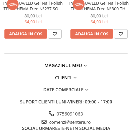
Inveray UV/LED Gel Nail Polish
Inveray UV/LED Gel Nail Polish
-20%
-20%
TPO & HEMA Free N°237 SOFT
TPO & HEMA Free N°300 THE
REVERIE
ONE AND ONLY
80,00 Lei
80,00 Lei
64,00 Lei
64,00 Lei
ADAUGA IN COS
ADAUGA IN COS
MAGAZINUL MEU
CLIENTI
DATE COMERCIALE
SUPORT CLIENTI
LUNI-VINERI: 09:00 - 17:00
0756091063
comenzi@sentera.ro
SOCIAL
URMARESTE-NE IN SOCIAL MEDIA