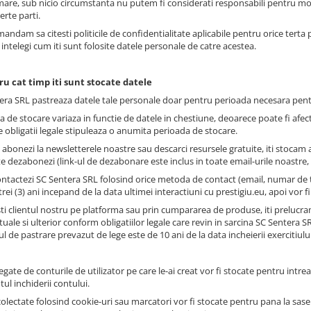
mare, sub nicio circumstanta nu putem fi considerati responsabili pentru modu
erte parti.
mandam sa citesti politicile de confidentialitate aplicabile pentru orice terta 
 intelegi cum iti sunt folosite datele personale de catre acestea.
ru cat timp iti sunt stocate datele
era SRL pastreaza datele tale personale doar pentru perioada necesara pentru 
a de stocare variaza in functie de datele in chestiune, deoarece poate fi afec
 obligatii legale stipuleaza o anumita perioada de stocare.
 abonezi la newsletterele noastre sau descarci resursele gratuite, iti stoc
te dezabonezi (link-ul de dezabonare este inclus in toate email-urile noastre, 
ntactezi SC Sentera SRL folosind orice metoda de contact (email, numar de tel
rei (3) ani incepand de la data ultimei interactiuni cu prestigiu.eu, apoi vor fi
ti clientul nostru pe platforma sau prin cumpararea de produse, iti prelucra
uale si ulterior conform obligatiilor legale care revin in sarcina SC Sentera S
 de pastrare prevazut de lege este de 10 ani de la data incheierii exercitiului
egate de conturile de utilizator pe care le-ai creat vor fi stocate pentru intre
l inchiderii contului.
colectate folosind cookie-uri sau marcatori vor fi stocate pentru pana la sase