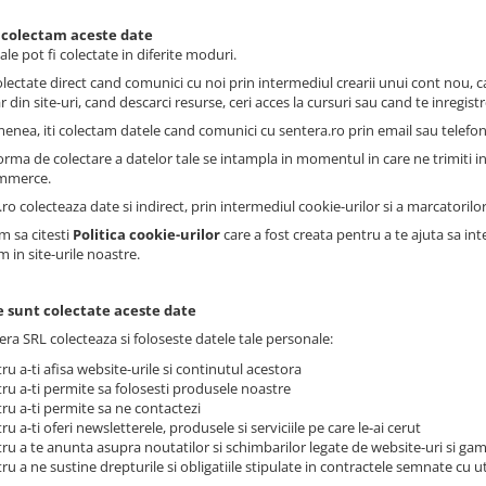
 colectam aceste date
ale pot fi colectate in diferite moduri.
olectate direct cand comunici cu noi prin intermediul crearii unui cont nou, c
 din site-uri, cand descarci resurse, ceri acces la cursuri sau cand te inregis
enea, iti colectam datele cand comunici cu sentera.ro prin email sau telefon
orma de colectare a datelor tale se intampla in momentul in care ne trimiti in
mmerce.
ro colecteaza date si indirect, prin intermediul cookie-urilor si a marcatorilor
m sa citesti
Politica cookie-urilor
care a fost creata pentru a te ajuta sa in
m in site-urile noastre.
e sunt colectate aceste date
era SRL colecteaza si foloseste datele tale personale:
ru a-ti afisa website-urile si continutul acestora
ru a-ti permite sa folosesti produsele noastre
ru a-ti permite sa ne contactezi
ru a-ti oferi newsletterele, produsele si serviciile pe care le-ai cerut
ru a te anunta asupra noutatilor si schimbarilor legate de website-uri si gam
ru a ne sustine drepturile si obligatiile stipulate in contractele semnate cu uti