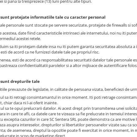
i si pana la treisprezece (13) luni pentru alte tipuri.
sunt protejate informatiile tale cu caracter personal
ale personale sunt stocate pe servere securizate, protejate de firewalls si so
 acestea, date fiind caracteristicile intrinseci ale internetului, noi nu iti p
ermediul acestei retele.
uim sa iti protejam datele insa nu iti putem garanta securitatea absoluta a in
esti de acord ca ne furnizezi datele tale pe propriul risc.
nea, esti de acord ca responsabilitatea securitatii datelor tale personale est
astreaza confidentialitatii parolelor si a altor mijloace de autentificare folo
 sunt drepturile tale
tiile prevazute de legislatie, in calitate de persoana vizata, beneficiezi de u
tul sa iti retragi consimtamantul in orice moment. Iti poti retrage consimtama
chiar daca ni l-ai oferit inainte.
ul sa te opui prelucrarii datelor. Ai acest drept prin transmiterea unei solici
ara in care te afli, ca datele care te vizeaza sa fie prelucrate in temeiul inter
 cu exceptia cazurilor in care SC Sentera SRL poate demonstra ca are motive le
aza asupra intereselor, drepturilor si libertatilor persoanelor vizate sau ca 
nta; de asemenea, dreptul la opozitie poate fi exercitat in orice moment, in mod
relucrate in scop de marketing direct.