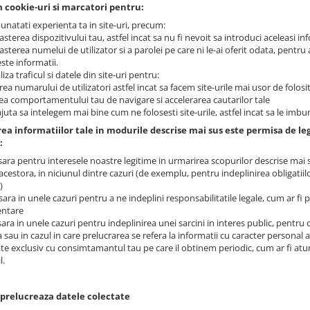
 cookie-uri si marcatori pentru:
unatati experienta ta in site-uri, precum:
terea dispozitivului tau, astfel incat sa nu fi nevoit sa introduci aceleasi i
terea numelui de utilizator si a parolei pe care ni le-ai oferit odata, pentru 
ste informatii.
liza traficul si datele din site-uri pentru:
a numarului de utilizatori astfel incat sa facem site-urile mai usor de folosit
ea comportamentului tau de navigare si accelerarea cautarilor tale
ajuta sa intelegem mai bine cum ne folosesti site-urile, astfel incat sa le imb
rea informatiilor tale in modurile descrise mai sus este permisa de le
:
sara pentru interesele noastre legitime in urmarirea scopurilor descrise mai s
cestora, in niciunul dintre cazuri (de exemplu, pentru indeplinirea obligatiilo
)
ara in unele cazuri pentru a ne indeplini responsabilitatile legale, cum ar fi
entare
ara in unele cazuri pentru indeplinirea unei sarcini in interes public, pentru
 sau in cazul in care prelucrarea se refera la informatii cu caracter personal 
te exclusiv cu consimtamantul tau pe care il obtinem periodic, cum ar fi at
l.
 prelucreaza datele colectate