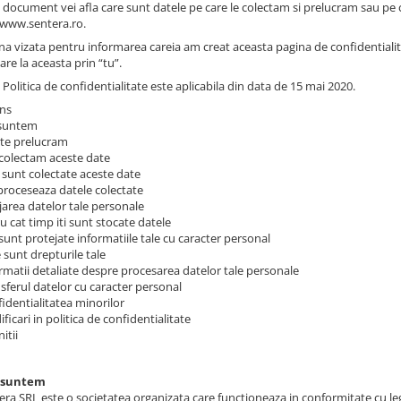
 document vei afla care sunt datele pe care le colectam si prelucram sau pe ca
/www.sentera.ro.
 vizata pentru informarea careia am creat aceasta pagina de confidentialitate 
re la aceasta prin “tu”.
Politica de confidentialitate este aplicabila din data de 15 mai 2020.
ins
 suntem
ate prelucram
colectam aceste date
e sunt colectate aceste date
 proceseaza datele colectate
jarea datelor tale personale
u cat timp iti sunt stocate datele
sunt protejate informatiile tale cu caracter personal
 sunt drepturile tale
ormatii detaliate despre procesarea datelor tale personale
nsferul datelor cu caracter personal
fidentialitatea minorilor
ficari in politica de confidentialitate
itii
e suntem
era SRL este o societatea organizata care functioneaza in conformitate cu leg