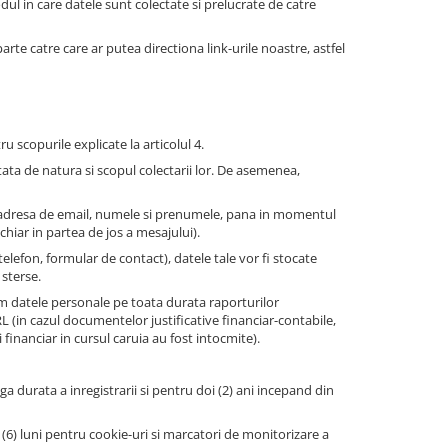
l in care datele sunt colectate si prelucrate de catre
parte catre care ar putea directiona link-urile noastre, astfel
scopurile explicate la articolul 4.
tata de natura si scopul colectarii lor. De asemenea,
am adresa de email, numele si prenumele, pana in momentul
chiar in partea de jos a mesajului).
efon, formular de contact), datele tale vor fi stocate
 sterse.
m datele personale pe toata durata raporturilor
RL (in cazul documentelor justificative financiar-contabile,
 financiar in cursul caruia au fost intocmite).
aga durata a inregistrarii si pentru doi (2) ani incepand din
 (6) luni pentru cookie-uri si marcatori de monitorizare a