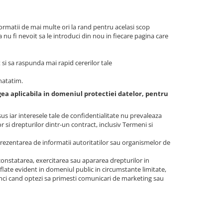
nformatii de mai multe ori la rand pentru acelasi scop
a nu fi nevoit sa le introduci din nou in fiecare pagina care
 si sa raspunda mai rapid cererilor tale
unatatim.
gea aplicabila in domeniul protectiei datelor, pentru
us iar interesele tale de confidentialitate nu prevaleaza
r si drepturilor dintr-un contract, inclusiv Termeni si
 prezentarea de informatii autoritatilor sau organismelor de
 constatarea, exercitarea sau apararea drepturilor in
aflate evident in domeniul public in circumstante limitate,
unci cand optezi sa primesti comunicari de marketing sau