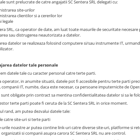
ale sunt prelucrate de catre angajatii SC Sentera SRL delegati cu:
istrarea site-urilor
istrarea clientilor si a cererilor lor
ni legale
era SRL, ca operator de date, am luat toate masurile de securitate necesare 
area sau distrugerea neautorizata a datelor.
area datelor se realizeaza folosind computere si/sau instrumente IT, urmand p
ilizator.
ajarea datelor tale personale
em datele tale cu caracter personal catre terte parti.
 operator, in anumite situatii, datele pot fi accesibile pentru terte parti prec
, companii IT, numite, daca este necesar, ca persoane imputernicite de Oper
sunt obligate prin contract sa mentina confidentialitatea datelor si sa le fol
cestor terte parti poate fi ceruta de la SC Sentera SRL in orice moment.
mul rand, am putea dezvalui datele tale:
le catre site-uri si terte parti
urile noastre ar putea contine link-uri catre diverse site-uri, platforme si ret
, organizatii si companii asupra carora SC Sentera SRL nu are control.