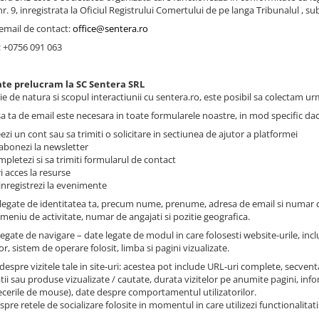
nr. 9, inregistrata la Oficiul Registrului Comertului de pe langa Tribunalul , sub 
email de contact:
office@sentera.ro
: +0756 091 063
ate prelucram la SC Sentera SRL
ie de natura si scopul interactiunii cu sentera.ro, este posibil sa colectam ur
sa ta de email este necesara in toate formularele noastre, in mod specific dac
i un cont sau sa trimiti o solicitare in sectiunea de ajutor a platformei
bonezi la newsletter
letezi si sa trimiti formularul de contact
 acces la resurse
nregistrezi la evenimente
 legate de identitatea ta, precum nume, prenume, adresa de email si numar de
omeniu de activitate, numar de angajati si pozitie geografica.
legate de navigare – date legate de modul in care folosesti website-urile, inclu
or, sistem de operare folosit, limba si pagini vizualizate.
despre vizitele tale in site-uri: acestea pot include URL-uri complete, secventa 
ii sau produse vizualizate / cautate, durata vizitelor pe anumite pagini, infor
trecerile de mouse), date despre comportamentul utilizatorilor.
pre retele de socializare folosite in momentul in care utilizezi functionalitati