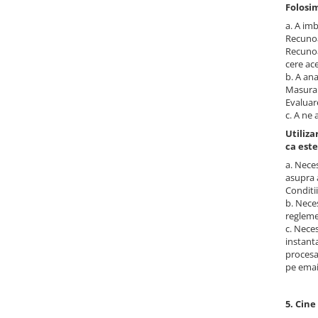
Folosim
a. A imb
Recunoas
Recunoas
cere ace
b. A ana
Masurare
Evaluar
c. A ne 
Utiliza
ca este
a. Nece
asupra a
Conditii
b. Neces
reglem
c. Neces
instanta
procesa
pe emai
5. Cine