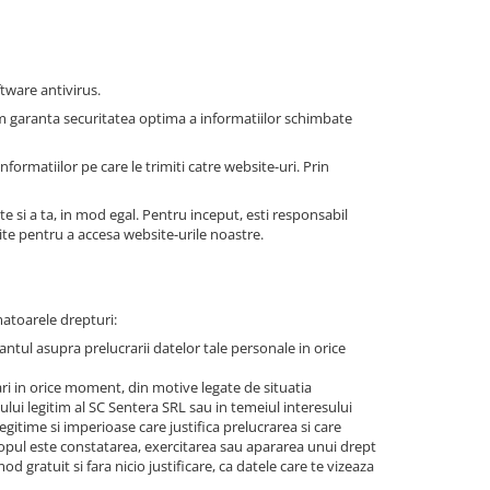
ftware antivirus.
utem garanta securitatea optima a informatiilor schimbate
formatiilor pe care le trimiti catre website-uri. Prin
e si a ta, in mod egal. Pentru inceput, esti responsabil
site pentru a accesa website-urile noastre.
rmatoarele drepturi:
ntul asupra prelucrarii datelor tale personale in orice
tari in orice moment, din motive legate de situatia
esului legitim al SC Sentera SRL sau in temeiul interesului
gitime si imperioase care justifica prelucrarea si care
scopul este constatarea, exercitarea sau apararea unui drept
 gratuit si fara nicio justificare, ca datele care te vizeaza