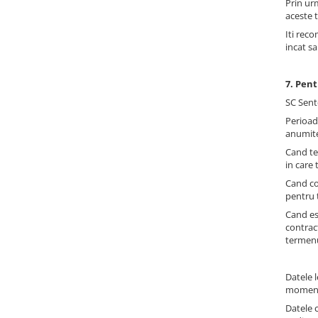
Prin ur
aceste t
Iti reco
incat sa
7. Pent
SC Sent
Perioad
anumite
Cand te
in care 
Cand co
pentru t
Cand es
contract
termenul
Datele l
momentu
Datele 