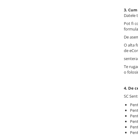
Tana Cosmetics
3. Cum
Datele t
Egypt Wonder
Pot fi c
Tana EyeLash
formular
Uleiuri și loțiuni după epilat
De asem
Vopsea pentru gene și sprâncene
O alta f
de eCo
Vopsea și oxidanți pentru gene și
sprâncene RefectoCil
sentera.
Încălzitoare pentru ceară
Te ruga
o folosi
4. De c
SC Sent
Pent
Pent
Pent
Pent
Pent
Pent