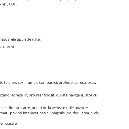
nr. , CUI .
matoarele tipuri de date:
a doresti:
 telefon, sex, numele companiei, profesie, adresa, oras,
zand: adresa IP, browser folosit, durata navigarii, istoricul
de click-uri catre, prin si de la website-urile noastre,
matii privind interactiunea cu paginile (ex. derularea, click-
le noastre.