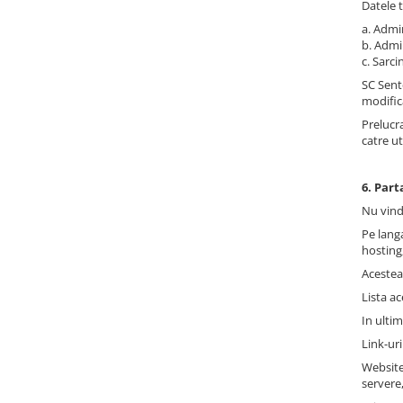
Datele t
a. Admin
b. Admin
c. Sarci
SC Sent
modific
Prelucr
catre ut
6. Part
Nu vind
Pe langa
hosting
Acestea 
Lista a
In ulti
Link-uri
Website-
servere