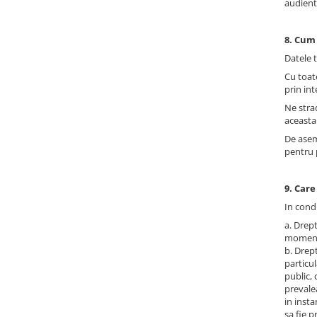
audiente
8. Cum 
Datele t
Cu toate
prin int
Ne strad
aceasta 
De aseme
pentru p
9. Care
In condi
a. Drep
moment, 
b. Drept
particul
public,
prevale
in insta
sa fie p