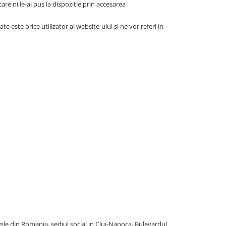
re ni le-ai pus la dispozitie prin accesarea
este orice utilizator al website-ului si ne vor referi in
ile din Romania, sediul social in Cluj-Napoca, Bulevardul