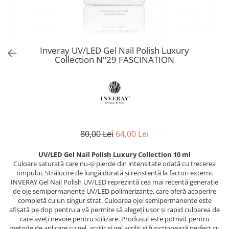
Produse Speciale CNC
Netezire
PolyShape - Sistem acrigel
Reconstruct - păr deteriorat
Skin Lipid Matrix
Problemele scalpului
UV/LED Natural Vibes Base Coat -
Silver - păr blond
Sun
Baze colorate tratament
Păr creț
Smoothing Taming - păr rebel
White Secret
Dezinfectanți
Păr vopsit
Curlfriends - păr creț
Inveray UV/LED Gel Nail Polish Luxury
Aparatură cosmetică
Reparare
Collection N°29 FASCINATION
Keeping - păr vopsit
Volum
Aparate CNC Skincare
Volumising - păr fragil și subțire
Îngrijire bărbați
Microneedling
Direct Colour Mask
ÎNGRIJIRE
Ceară pentru epilat
Previa Styling
Produse de styling
Previa MAN
Ceara elastica 800 g
Balsam profesional
Produse speciale Previa
Ceară de unică folosință 100 ml
80,00 Lei
64,00 Lei
Mască de păr
pH Laboratories
Ceară de unică folosință 800 ml
Tratamente, seruri, loțiuni
Ceară elastică 800 ml
UV/LED Gel Nail Polish Luxury Collection 10 ml
Deep Moisture - păr uscat și fragil
Culoare saturată care nu-și pierde din intensitate odată cu trecerea
Șampon profesional
Ceară elastică perle 1 kg
Ice Blonde - păr blond platinat
timpului. Strălucire de lungă durată și rezistență la factori externi.
TRATAMENTE PROFESIONALE
Dezinfectanți
Pure Repair - tratament efect botox
INVERAY Gel Nail Polish UV/LED reprezintă cea mai recentă generație
de oje semipermanente UV/LED polimerizante, care oferă acoperire
Soluții permanent
Pure Straight - tratament
Parafină
completă cu un singur strat. Culoarea ojei semipermanente este
îndreptare păr
Direct Colour Mask - măști colorate
afișată pe dop pentru a vă permite să alegeți ușor și rapid culoarea de
Pastă de zahăr
Rejuvenating - păr fragil și
care aveți nevoie pentru stilizare. Produsul este potrivit pentru
LamiNAT - Tratament natural de
Produse de unică folosință
metode de aplicare cu gel, acrilic și gel acrilic și funcționează perfect cu
anticădere