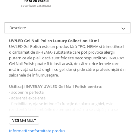
Plata cu cardul
Tana Cosmetics
securitate garantata
Egypt Wonder
Tana EyeLash
Descriere
Uleiuri și loțiuni după epilat
Vopsea pentru gene și sprâncene
UV/LED Gel Nail Polish Luxury Collection 10 ml
UV/LED Gel Polish este un produs fără TPO, HEMA și trimetilhexil
Vopsea și oxidanți pentru gene și
dicarbamat de di-HEMA (substanțe care pot provoca alergii
sprâncene RefectoCil
puternice ale pielii dacă sunt folosite necorespunzător). INVERAY
Încălzitoare pentru ceară
Gel Nail Polish poate fi folosit acasă, de către orice femeie care
încă învață să facă unghii cu gel, dar și și de către profesioniștii din
saloanele de înfrumusețare.
Utilizați INVERAY UV/LED Gel Nail Polish pentru:
- acoperire perfectă
- aderență excelentă
- flexibilitate, oja se întinde în funcție de placa unghiei, este
rezistentă la schimbările de temperatură, nu se crăpă și nu se
rupe
- aplicare uniformă
VEZI MAI MULT
- strălucire și culori intense timp de cel puțin 21 de zile
Informatii conformitate produs
- acoperirea micilor neregularități ale plăcii unghiei