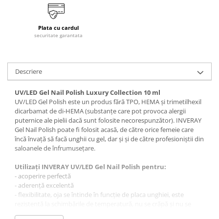
Tana Cosmetics
Egypt Wonder
Plata cu cardul
securitate garantata
Tana EyeLash
Uleiuri și loțiuni după epilat
Vopsea pentru gene și sprâncene
Descriere
Vopsea și oxidanți pentru gene și
sprâncene RefectoCil
UV/LED Gel Nail Polish Luxury Collection 10 ml
UV/LED Gel Polish este un produs fără TPO, HEMA și trimetilhexil
Încălzitoare pentru ceară
dicarbamat de di-HEMA (substanțe care pot provoca alergii
puternice ale pielii dacă sunt folosite necorespunzător). INVERAY
Gel Nail Polish poate fi folosit acasă, de către orice femeie care
încă învață să facă unghii cu gel, dar și și de către profesioniștii din
saloanele de înfrumusețare.
Utilizați INVERAY UV/LED Gel Nail Polish pentru:
- acoperire perfectă
- aderență excelentă
- flexibilitate, oja se întinde în funcție de placa unghiei, este
rezistentă la schimbările de temperatură, nu se crăpă și nu se
rupe