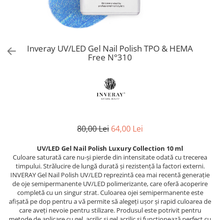
Produse Speciale CNC
Netezire
PolyShape - Sistem acrigel
Reconstruct - păr deteriorat
Skin Lipid Matrix
Problemele scalpului
UV/LED Natural Vibes Base Coat -
Silver - păr blond
Sun
Baze colorate tratament
Păr creț
Smoothing Taming - păr rebel
White Secret
Dezinfectanți
Păr vopsit
Curlfriends - păr creț
Inveray UV/LED Gel Nail Polish TPO & HEMA
Aparatură cosmetică
Reparare
Free N°310
Keeping - păr vopsit
Volum
Aparate CNC Skincare
Volumising - păr fragil și subțire
Îngrijire bărbați
Microneedling
Direct Colour Mask
ÎNGRIJIRE
Ceară pentru epilat
Previa Styling
Produse de styling
Previa MAN
Ceara elastica 800 g
Balsam profesional
Produse speciale Previa
Ceară de unică folosință 100 ml
80,00 Lei
64,00 Lei
Mască de păr
pH Laboratories
Ceară de unică folosință 800 ml
Tratamente, seruri, loțiuni
Ceară elastică 800 ml
UV/LED Gel Nail Polish Luxury Collection 10 ml
Deep Moisture - păr uscat și fragil
Culoare saturată care nu-și pierde din intensitate odată cu trecerea
Șampon profesional
Ceară elastică perle 1 kg
Ice Blonde - păr blond platinat
timpului. Strălucire de lungă durată și rezistență la factori externi.
TRATAMENTE PROFESIONALE
Dezinfectanți
Pure Repair - tratament efect botox
INVERAY Gel Nail Polish UV/LED reprezintă cea mai recentă generație
de oje semipermanente UV/LED polimerizante, care oferă acoperire
Soluții permanent
Pure Straight - tratament
Parafină
completă cu un singur strat. Culoarea ojei semipermanente este
îndreptare păr
Direct Colour Mask - măști colorate
afișată pe dop pentru a vă permite să alegeți ușor și rapid culoarea de
Pastă de zahăr
Rejuvenating - păr fragil și
care aveți nevoie pentru stilizare. Produsul este potrivit pentru
LamiNAT - Tratament natural de
Produse de unică folosință
metode de aplicare cu gel, acrilic și gel acrilic și funcționează perfect cu
anticădere