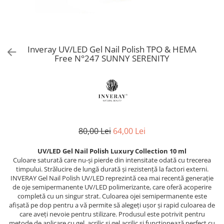
Produse Speciale CNC
Netezire
PolyShape - Sistem acrigel
Reconstruct - păr deteriorat
Skin Lipid Matrix
Problemele scalpului
UV/LED Natural Vibes Base Coat -
Silver - păr blond
Sun
Baze colorate tratament
Păr creț
Smoothing Taming - păr rebel
White Secret
Dezinfectanți
Păr vopsit
Curlfriends - păr creț
Inveray UV/LED Gel Nail Polish TPO & HEMA
Aparatură cosmetică
Reparare
Free N°247 SUNNY SERENITY
Keeping - păr vopsit
Volum
Aparate CNC Skincare
Volumising - păr fragil și subțire
Îngrijire bărbați
Microneedling
Direct Colour Mask
ÎNGRIJIRE
Ceară pentru epilat
Previa Styling
Produse de styling
Previa MAN
Ceara elastica 800 g
Balsam profesional
Produse speciale Previa
Ceară de unică folosință 100 ml
80,00 Lei
64,00 Lei
Mască de păr
pH Laboratories
Ceară de unică folosință 800 ml
Tratamente, seruri, loțiuni
Ceară elastică 800 ml
UV/LED Gel Nail Polish Luxury Collection 10 ml
Deep Moisture - păr uscat și fragil
Culoare saturată care nu-și pierde din intensitate odată cu trecerea
Șampon profesional
Ceară elastică perle 1 kg
Ice Blonde - păr blond platinat
timpului. Strălucire de lungă durată și rezistență la factori externi.
TRATAMENTE PROFESIONALE
Dezinfectanți
Pure Repair - tratament efect botox
INVERAY Gel Nail Polish UV/LED reprezintă cea mai recentă generație
de oje semipermanente UV/LED polimerizante, care oferă acoperire
Soluții permanent
Pure Straight - tratament
Parafină
completă cu un singur strat. Culoarea ojei semipermanente este
îndreptare păr
Direct Colour Mask - măști colorate
afișată pe dop pentru a vă permite să alegeți ușor și rapid culoarea de
Pastă de zahăr
Rejuvenating - păr fragil și
care aveți nevoie pentru stilizare. Produsul este potrivit pentru
LamiNAT - Tratament natural de
Produse de unică folosință
metode de aplicare cu gel, acrilic și gel acrilic și funcționează perfect cu
anticădere