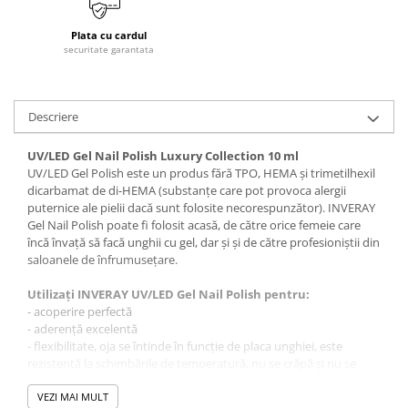
Tana Cosmetics
Plata cu cardul
Egypt Wonder
securitate garantata
Tana EyeLash
Uleiuri și loțiuni după epilat
Descriere
Vopsea pentru gene și sprâncene
Vopsea și oxidanți pentru gene și
UV/LED Gel Nail Polish Luxury Collection 10 ml
sprâncene RefectoCil
UV/LED Gel Polish este un produs fără TPO, HEMA și trimetilhexil
dicarbamat de di-HEMA (substanțe care pot provoca alergii
Încălzitoare pentru ceară
puternice ale pielii dacă sunt folosite necorespunzător). INVERAY
Gel Nail Polish poate fi folosit acasă, de către orice femeie care
încă învață să facă unghii cu gel, dar și și de către profesioniștii din
saloanele de înfrumusețare.
Utilizați INVERAY UV/LED Gel Nail Polish pentru:
- acoperire perfectă
- aderență excelentă
- flexibilitate, oja se întinde în funcție de placa unghiei, este
rezistentă la schimbările de temperatură, nu se crăpă și nu se
rupe
- aplicare uniformă
VEZI MAI MULT