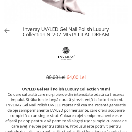
Produse Speciale CNC
Netezire
PolyShape - Sistem acrigel
Reconstruct - păr deteriorat
Skin Lipid Matrix
Problemele scalpului
UV/LED Natural Vibes Base Coat -
Silver - păr blond
Sun
Baze colorate tratament
Păr creț
Smoothing Taming - păr rebel
White Secret
Dezinfectanți
Păr vopsit
Curlfriends - păr creț
Inveray UV/LED Gel Nail Polish Luxury
Aparatură cosmetică
Reparare
Collection N°207 MISTY LILAC DREAM
Keeping - păr vopsit
Volum
Aparate CNC Skincare
Volumising - păr fragil și subțire
Îngrijire bărbați
Microneedling
Direct Colour Mask
ÎNGRIJIRE
Ceară pentru epilat
Previa Styling
Produse de styling
Previa MAN
Ceara elastica 800 g
Balsam profesional
Produse speciale Previa
Ceară de unică folosință 100 ml
80,00 Lei
64,00 Lei
Mască de păr
pH Laboratories
Ceară de unică folosință 800 ml
Tratamente, seruri, loțiuni
Ceară elastică 800 ml
UV/LED Gel Nail Polish Luxury Collection 10 ml
Deep Moisture - păr uscat și fragil
Culoare saturată care nu-și pierde din intensitate odată cu trecerea
Șampon profesional
Ceară elastică perle 1 kg
Ice Blonde - păr blond platinat
timpului. Strălucire de lungă durată și rezistență la factori externi.
TRATAMENTE PROFESIONALE
Dezinfectanți
Pure Repair - tratament efect botox
INVERAY Gel Nail Polish UV/LED reprezintă cea mai recentă generație
de oje semipermanente UV/LED polimerizante, care oferă acoperire
Soluții permanent
Pure Straight - tratament
Parafină
completă cu un singur strat. Culoarea ojei semipermanente este
îndreptare păr
Direct Colour Mask - măști colorate
afișată pe dop pentru a vă permite să alegeți ușor și rapid culoarea de
Pastă de zahăr
Rejuvenating - păr fragil și
care aveți nevoie pentru stilizare. Produsul este potrivit pentru
LamiNAT - Tratament natural de
Produse de unică folosință
metode de aplicare cu gel, acrilic și gel acrilic și funcționează perfect cu
anticădere