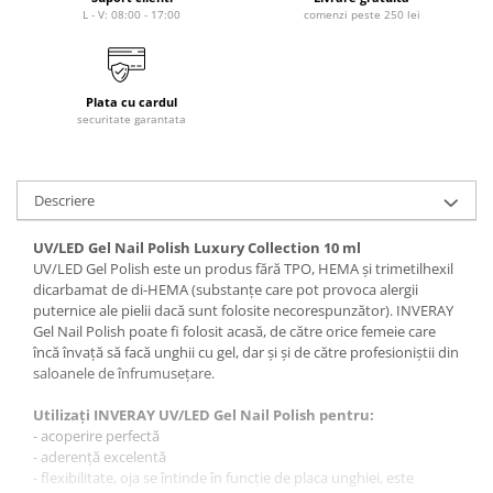
L - V: 08:00 - 17:00
comenzi peste 250 lei
Tana Cosmetics
Egypt Wonder
Tana EyeLash
Plata cu cardul
Uleiuri și loțiuni după epilat
securitate garantata
Vopsea pentru gene și sprâncene
Vopsea și oxidanți pentru gene și
Descriere
sprâncene RefectoCil
Încălzitoare pentru ceară
UV/LED Gel Nail Polish Luxury Collection 10 ml
UV/LED Gel Polish este un produs fără TPO, HEMA și trimetilhexil
dicarbamat de di-HEMA (substanțe care pot provoca alergii
puternice ale pielii dacă sunt folosite necorespunzător). INVERAY
Gel Nail Polish poate fi folosit acasă, de către orice femeie care
încă învață să facă unghii cu gel, dar și și de către profesioniștii din
saloanele de înfrumusețare.
Utilizați INVERAY UV/LED Gel Nail Polish pentru:
- acoperire perfectă
- aderență excelentă
- flexibilitate, oja se întinde în funcție de placa unghiei, este