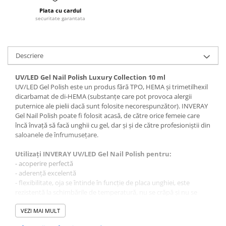
Tana Cosmetics
Plata cu cardul
securitate garantata
Egypt Wonder
Tana EyeLash
Uleiuri și loțiuni după epilat
Descriere
Vopsea pentru gene și sprâncene
UV/LED Gel Nail Polish Luxury Collection 10 ml
Vopsea și oxidanți pentru gene și
UV/LED Gel Polish este un produs fără TPO, HEMA și trimetilhexil
sprâncene RefectoCil
dicarbamat de di-HEMA (substanțe care pot provoca alergii
puternice ale pielii dacă sunt folosite necorespunzător). INVERAY
Încălzitoare pentru ceară
Gel Nail Polish poate fi folosit acasă, de către orice femeie care
încă învață să facă unghii cu gel, dar și și de către profesioniștii din
saloanele de înfrumusețare.
Utilizați INVERAY UV/LED Gel Nail Polish pentru:
- acoperire perfectă
- aderență excelentă
- flexibilitate, oja se întinde în funcție de placa unghiei, este
rezistentă la schimbările de temperatură, nu se crăpă și nu se
rupe
- aplicare uniformă
VEZI MAI MULT
- strălucire și culori intense timp de cel puțin 21 de zile