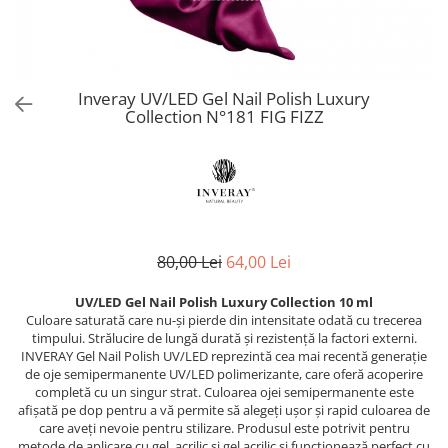
Produse Speciale CNC
Netezire
PolyShape - Sistem acrigel
Reconstruct - păr deteriorat
Skin Lipid Matrix
Problemele scalpului
UV/LED Natural Vibes Base Coat -
Silver - păr blond
Sun
Baze colorate tratament
Păr creț
Smoothing Taming - păr rebel
White Secret
Dezinfectanți
Păr vopsit
Curlfriends - păr creț
Inveray UV/LED Gel Nail Polish Luxury
Aparatură cosmetică
Reparare
Collection N°181 FIG FIZZ
Keeping - păr vopsit
Volum
Aparate CNC Skincare
Volumising - păr fragil și subțire
Îngrijire bărbați
Microneedling
Direct Colour Mask
ÎNGRIJIRE
Ceară pentru epilat
Previa Styling
Produse de styling
Previa MAN
Ceara elastica 800 g
Balsam profesional
Produse speciale Previa
Ceară de unică folosință 100 ml
80,00 Lei
64,00 Lei
Mască de păr
pH Laboratories
Ceară de unică folosință 800 ml
Tratamente, seruri, loțiuni
Ceară elastică 800 ml
UV/LED Gel Nail Polish Luxury Collection 10 ml
Deep Moisture - păr uscat și fragil
Culoare saturată care nu-și pierde din intensitate odată cu trecerea
Șampon profesional
Ceară elastică perle 1 kg
Ice Blonde - păr blond platinat
timpului. Strălucire de lungă durată și rezistență la factori externi.
TRATAMENTE PROFESIONALE
Dezinfectanți
Pure Repair - tratament efect botox
INVERAY Gel Nail Polish UV/LED reprezintă cea mai recentă generație
de oje semipermanente UV/LED polimerizante, care oferă acoperire
Soluții permanent
Pure Straight - tratament
Parafină
completă cu un singur strat. Culoarea ojei semipermanente este
îndreptare păr
Direct Colour Mask - măști colorate
afișată pe dop pentru a vă permite să alegeți ușor și rapid culoarea de
Pastă de zahăr
Rejuvenating - păr fragil și
care aveți nevoie pentru stilizare. Produsul este potrivit pentru
LamiNAT - Tratament natural de
Produse de unică folosință
metode de aplicare cu gel, acrilic și gel acrilic și funcționează perfect cu
anticădere