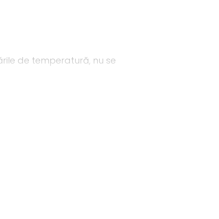
mbările de temperatură, nu se
a alergii: HEMA, di-HEMA
formaldehidă, parfum,