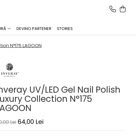
URĂ
DEVINO PARTENER
STORIES
ection N°175 LAGOON
nveray UV/LED Gel Nail Polish
uxury Collection N°175
LAGOON
64,00 Lei
0,00 Lei