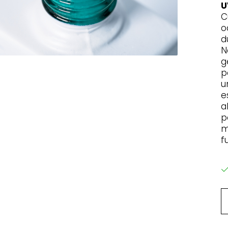
U
C
o
d
N
g
p
u
e
a
p
m
f