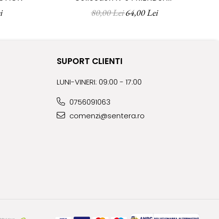
i
80,00 Lei
64,00 Lei
sau în jurul plăcii unghiei.
noastre. Diferențele se pot
SUPORT CLIENTI
LUNI-VINERI: 09:00 - 17:00
0756091063
comenzi@sentera.ro