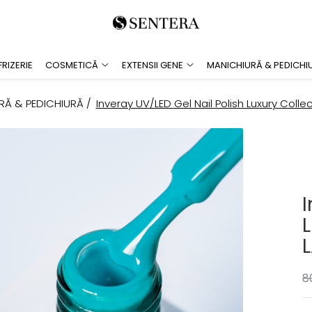
RIZERIE
COSMETICĂ
EXTENSII GENE
MANICHIURĂ & PEDICHI
RĂ & PEDICHIURĂ /
Inveray UV/LED Gel Nail Polish Luxury Coll
I
L
8