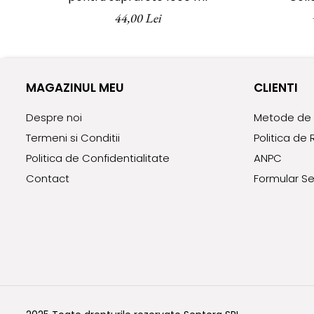
Evitați expunerea la lumina di
44,00 Lei
A nu se utiliza în caz de alergie
Notă:
Culorile prezentate în fotograf
datora setărilor monitorului 
MAGAZINUL MEU
CLIENTI
Despre noi
Metode de 
Termeni si Conditii
Politica de 
Politica de Confidentialitate
ANPC
Contact
Formular Se