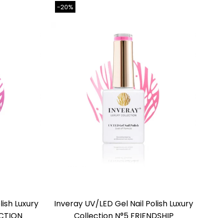
-20%
-
D sau UV/LED.
n și polimerizați din nou.
l set de produse de styling
lish Luxury
Inveray UV/LED Gel Nail Polish Luxury
In
ACTION
Collection N°5 FRIENDSHIP