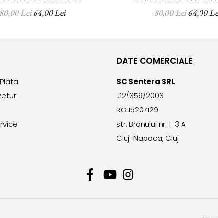
rectă a soarelui.
80,00 Lei
64,00 Lei
80,00 Lei
64,00 Le
 la oricare dintre ingrediente sau leziuni vizibile pe 
ii pot diferi ușor de culorile reale ale produselor 
computerului.
DATE COMERCIALE
Plata
SC Sentera SRL
Retur
J12/359/2003
RO 15207129
rvice
str. Branului nr. 1-3 A
Cluj-Napoca, Cluj