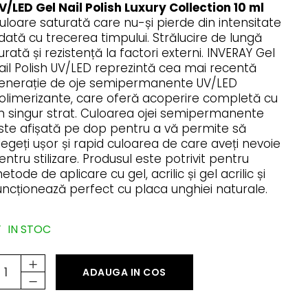
V/LED Gel Nail Polish Luxury Collection 10 ml
uloare saturată care nu-și pierde din intensitate
dată cu trecerea timpului. Strălucire de lungă
urată și rezistență la factori externi. INVERAY Gel
ail Polish UV/LED reprezintă cea mai recentă
enerație de oje semipermanente UV/LED
olimerizante, care oferă acoperire completă cu
n singur strat. Culoarea ojei semipermanente
ste afișată pe dop pentru a vă permite să
legeți ușor și rapid culoarea de care aveți nevoie
entru stilizare. Produsul este potrivit pentru
etode de aplicare cu gel, acrilic și gel acrilic și
uncționează perfect cu placa unghiei naturale.
IN STOC
ADAUGA IN COS