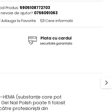
od Produs:
5905108772703
i nevoie de ajutor?
0756091063
Adauga la Favorite
Cere informatii
Plata cu cardul
securitate garantata
 di-HEMA (substanțe care pot
el Nail Polish poate fi folosit
ătre profesioniștii din