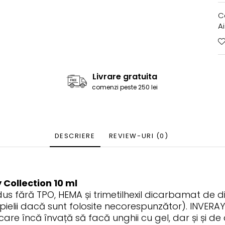
C
A
Livrare gratuita
comenzi peste 250 lei
DESCRIERE
REVIEW-URI
(0)
 Collection 10 ml
dus fără TPO, HEMA și trimetilhexil dicarbamat de
ielii dacă sunt folosite necorespunzător). INVERAY G
re încă învață să facă unghii cu gel, dar și și de c