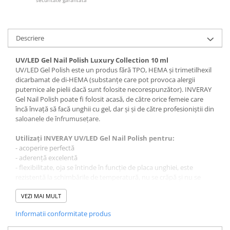
securitate garantata
Tana Cosmetics
Egypt Wonder
Descriere
Tana EyeLash
Uleiuri și loțiuni după epilat
UV/LED Gel Nail Polish Luxury Collection 10 ml
Vopsea pentru gene și sprâncene
UV/LED Gel Polish este un produs fără TPO, HEMA și trimetilhexil
dicarbamat de di-HEMA (substanțe care pot provoca alergii
Vopsea și oxidanți pentru gene și
puternice ale pielii dacă sunt folosite necorespunzător). INVERAY
sprâncene RefectoCil
Gel Nail Polish poate fi folosit acasă, de către orice femeie care
Încălzitoare pentru ceară
încă învață să facă unghii cu gel, dar și și de către profesioniștii din
saloanele de înfrumusețare.
Utilizați INVERAY UV/LED Gel Nail Polish pentru:
- acoperire perfectă
- aderență excelentă
- flexibilitate, oja se întinde în funcție de placa unghiei, este
rezistentă la schimbările de temperatură, nu se crăpă și nu se
rupe
- aplicare uniformă
VEZI MAI MULT
- strălucire și culori intense timp de cel puțin 21 de zile
Informatii conformitate produs
- acoperirea micilor neregularități ale plăcii unghiei
- rezistență ridicată la zgârieturi și ciobire