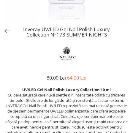
Produse Speciale CNC
Netezire
PolyShape - Sistem acrigel
Reconstruct - păr deteriorat
Skin Lipid Matrix
Problemele scalpului
UV/LED Natural Vibes Base Coat -
Silver - păr blond
Sun
Baze colorate tratament
Păr creț
Smoothing Taming - păr rebel
White Secret
Dezinfectanți
Păr vopsit
Curlfriends - păr creț
Inveray UV/LED Gel Nail Polish Luxury
Aparatură cosmetică
Reparare
Collection N°173 SUMMER NIGHTS
Keeping - păr vopsit
Volum
Aparate CNC Skincare
Volumising - păr fragil și subțire
Îngrijire bărbați
Microneedling
Direct Colour Mask
ÎNGRIJIRE
Ceară pentru epilat
Previa Styling
Produse de styling
Previa MAN
Ceara elastica 800 g
Balsam profesional
Produse speciale Previa
Ceară de unică folosință 100 ml
80,00 Lei
64,00 Lei
Mască de păr
pH Laboratories
Ceară de unică folosință 800 ml
Tratamente, seruri, loțiuni
Ceară elastică 800 ml
UV/LED Gel Nail Polish Luxury Collection 10 ml
Deep Moisture - păr uscat și fragil
Culoare saturată care nu-și pierde din intensitate odată cu trecerea
Șampon profesional
Ceară elastică perle 1 kg
Ice Blonde - păr blond platinat
timpului. Strălucire de lungă durată și rezistență la factori externi.
TRATAMENTE PROFESIONALE
Dezinfectanți
Pure Repair - tratament efect botox
INVERAY Gel Nail Polish UV/LED reprezintă cea mai recentă generație
de oje semipermanente UV/LED polimerizante, care oferă acoperire
Soluții permanent
Pure Straight - tratament
Parafină
completă cu un singur strat. Culoarea ojei semipermanente este
îndreptare păr
Direct Colour Mask - măști colorate
afișată pe dop pentru a vă permite să alegeți ușor și rapid culoarea de
Pastă de zahăr
Rejuvenating - păr fragil și
care aveți nevoie pentru stilizare. Produsul este potrivit pentru
LamiNAT - Tratament natural de
Produse de unică folosință
metode de aplicare cu gel, acrilic și gel acrilic și funcționează perfect cu
anticădere