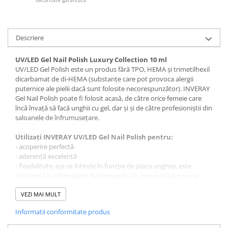
securitate garantata
Tana Cosmetics
Egypt Wonder
Descriere
Tana EyeLash
Uleiuri și loțiuni după epilat
UV/LED Gel Nail Polish Luxury Collection 10 ml
Vopsea pentru gene și sprâncene
UV/LED Gel Polish este un produs fără TPO, HEMA și trimetilhexil
dicarbamat de di-HEMA (substanțe care pot provoca alergii
Vopsea și oxidanți pentru gene și
puternice ale pielii dacă sunt folosite necorespunzător). INVERAY
sprâncene RefectoCil
Gel Nail Polish poate fi folosit acasă, de către orice femeie care
Încălzitoare pentru ceară
încă învață să facă unghii cu gel, dar și și de către profesioniștii din
saloanele de înfrumusețare.
Utilizați INVERAY UV/LED Gel Nail Polish pentru:
- acoperire perfectă
- aderență excelentă
- flexibilitate, oja se întinde în funcție de placa unghiei, este
rezistentă la schimbările de temperatură, nu se crăpă și nu se
rupe
- aplicare uniformă
VEZI MAI MULT
- strălucire și culori intense timp de cel puțin 21 de zile
Informatii conformitate produs
- acoperirea micilor neregularități ale plăcii unghiei
- rezistență ridicată la zgârieturi și ciobire