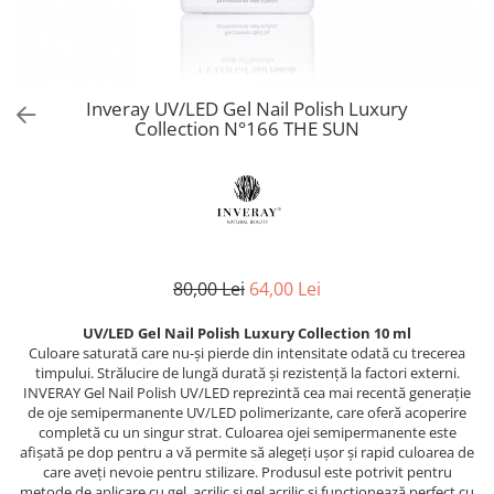
Produse Speciale CNC
Netezire
PolyShape - Sistem acrigel
Reconstruct - păr deteriorat
Skin Lipid Matrix
Problemele scalpului
UV/LED Natural Vibes Base Coat -
Silver - păr blond
Sun
Baze colorate tratament
Păr creț
Smoothing Taming - păr rebel
White Secret
Dezinfectanți
Păr vopsit
Curlfriends - păr creț
Inveray UV/LED Gel Nail Polish Luxury
Aparatură cosmetică
Reparare
Collection N°166 THE SUN
Keeping - păr vopsit
Volum
Aparate CNC Skincare
Volumising - păr fragil și subțire
Îngrijire bărbați
Microneedling
Direct Colour Mask
ÎNGRIJIRE
Ceară pentru epilat
Previa Styling
Produse de styling
Previa MAN
Ceara elastica 800 g
Balsam profesional
Produse speciale Previa
Ceară de unică folosință 100 ml
80,00 Lei
64,00 Lei
Mască de păr
pH Laboratories
Ceară de unică folosință 800 ml
Tratamente, seruri, loțiuni
Ceară elastică 800 ml
UV/LED Gel Nail Polish Luxury Collection 10 ml
Deep Moisture - păr uscat și fragil
Culoare saturată care nu-și pierde din intensitate odată cu trecerea
Șampon profesional
Ceară elastică perle 1 kg
Ice Blonde - păr blond platinat
timpului. Strălucire de lungă durată și rezistență la factori externi.
TRATAMENTE PROFESIONALE
Dezinfectanți
Pure Repair - tratament efect botox
INVERAY Gel Nail Polish UV/LED reprezintă cea mai recentă generație
de oje semipermanente UV/LED polimerizante, care oferă acoperire
Soluții permanent
Pure Straight - tratament
Parafină
completă cu un singur strat. Culoarea ojei semipermanente este
îndreptare păr
Direct Colour Mask - măști colorate
afișată pe dop pentru a vă permite să alegeți ușor și rapid culoarea de
Pastă de zahăr
Rejuvenating - păr fragil și
care aveți nevoie pentru stilizare. Produsul este potrivit pentru
LamiNAT - Tratament natural de
Produse de unică folosință
metode de aplicare cu gel, acrilic și gel acrilic și funcționează perfect cu
anticădere