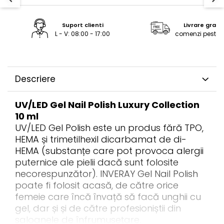
ReVitalisant - Hidratare
Tana Cosmetics
Suport clienti
Livrare gratu
L - V: 08:00 - 17:00
comenzi peste 2
Egypt Wonder
Tana EyeLash
Uleiuri și loțiuni după epilat
Vopsea pentru gene și sprâncene
Descriere
Vopsea și oxidanți pentru gene și
sprâncene RefectoCil
UV/LED Gel Nail Polish Luxury Collection
10 ml
Încălzitoare pentru ceară
UV/LED Gel Polish este un produs fără TPO,
HEMA și trimetilhexil dicarbamat de di-
HEMA (substanțe care pot provoca alergii
puternice ale pielii dacă sunt folosite
necorespunzător). INVERAY Gel Nail Polish
poate fi folosit acasă, de către orice
femeie care încă învață să facă unghii cu
gel, dar și și de către profesioniștii din
saloanele de înfrumusețare.