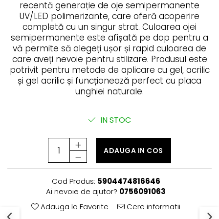
Rejuvenating - păr fragil și
LamiNAT - Tratament natural de
recentă generație de oje semipermanente
cosmetică
anticădere
laminare
UV/LED polimerizante, care oferă acoperire
Smooth Perfect - păr rebel
Produse pentru Hydrafacial
Pure Repair - tratament efect
completă cu un singur strat. Culoarea ojei
botox
Style & Finish
semipermanente este afișată pe dop pentru a
ReBelle
vă permite să alegeți ușor și rapid culoarea de
Pure Straight - tratament
Îngrijire Argan & Keratin - păr
ReActivant - Curățare & Purifiere
îndreptare păr
vopsit
care aveți nevoie pentru stilizare. Produsul este
ReEquilibrant - Ten gras, impur,
potrivit pentru metode de aplicare cu gel, acrilic
The Virtuous Scalp Rituals
acneic
și gel acrilic și funcționează perfect cu placa
VOPSELE & OXIDANȚI
ReGenérante - Regenerare
unghiei naturale.
Vopsea de păr profesională
ReLixir - Anti-Age Excellence &
Pudre decolorante
Caviar
IN STOC
Oxidanți, activatoare, toner
ReNaissance - Ten
hiperpigmentat
Pudre decolarante
ReSculptMinceur - Îngrijire
Vopsea de păr pH Laboratories
ADAUGA IN COS
corporală
Vopsea de păr Previa Earth
ReSourceNature - Ten sensibil
Vopsea de păr Previa Vibrant
Cod Produs:
5904474816646
ReSplendissant - Contur ochi &
Shiny Colour
buze
Ai nevoie de ajutor?
0756091063
ACCESORII
ReStructurant - Cuperoză &
Adauga la Favorite
Cere informatii
Plăci de îndreptat
Roșeață