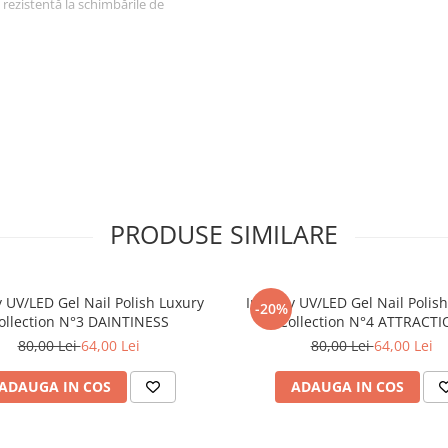
te rezistentă la schimbările de
stanțe care pot cauza alergii:
ină de formaldehidă, etil
, xilen, DBP
PRODUSE SIMILARE
izați cu o lampă UV, LED sau
y UV/LED Gel Nail Polish Luxury
Inveray UV/LED Gel Nail Polis
-20%
ollection N°3 DAINTINESS
Collection N°4 ATTRACT
se Coat Luxury Collection și
80,00 Lei
64,00 Lei
80,00 Lei
64,00 Lei
ection și polimerizați.
ADAUGA IN COS
ADAUGA IN COS