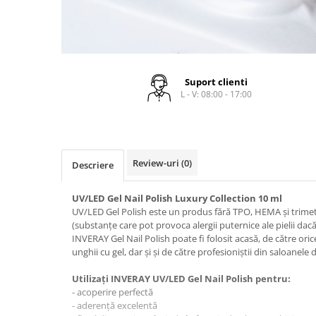
Tana Cosmetics
Egypt Wonder
Tana EyeLash
Uleiuri și loțiuni după epilat
Suport clienti
L - V: 08:00 - 17:00
Vopsea pentru gene și sprâncene
Vopsea și oxidanți pentru gene și
sprâncene RefectoCil
Încălzitoare pentru ceară
Review-uri
(0)
Descriere
UV/LED Gel Nail Polish Luxury Collection 10 ml
UV/LED Gel Polish este un produs fără TPO, HEMA și trime
(substanțe care pot provoca alergii puternice ale pielii dac
INVERAY Gel Nail Polish poate fi folosit acasă, de către oric
unghii cu gel, dar și și de către profesioniștii din saloanele
Utilizați INVERAY UV/LED Gel Nail Polish pentru:
- acoperire perfectă
- aderență excelentă