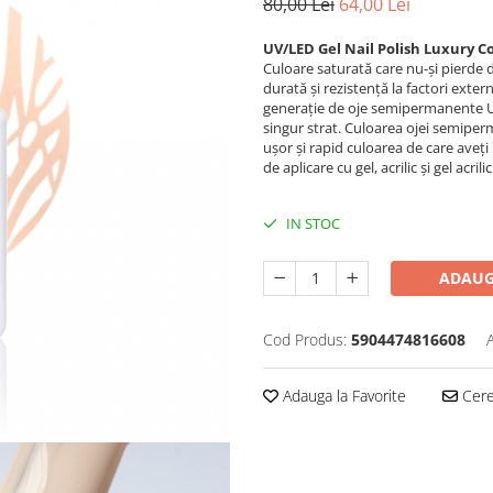
80,00 Lei
64,00 Lei
UV/LED Gel Nail Polish Luxury Co
Culoare saturată care nu-și pierde d
durată și rezistență la factori exte
generație de oje semipermanente U
singur strat. Culoarea ojei semiper
ușor și rapid culoarea de care aveț
de aplicare cu gel, acrilic și gel acr
IN STOC
ADAUG
Cod Produs:
5904474816608
Adauga la Favorite
Cere 