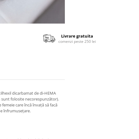
Livrare gratuita
comenzi peste 250 lei
tilhexil dicarbamat de di-HEMA
ă sunt folosite necorespunzător).
e femeie care încă învață să facă
 de înfrumusețare.