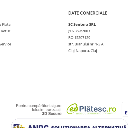
DATE COMERCIALE
 Plata
SC Sentera SRL
 să utilizați întregul set de
e Retur
J12/359/2003
RO 15207129
Service
str. Branului nr. 1-3 A
emana copiilor.
Cluj-Napoca, Cluj
sau leziuni vizibile pe sau în jurul
 reale ale produselor noastre.
ui.