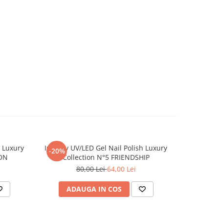
h Luxury
Inveray UV/LED Gel Nail Polish Luxury
Inveray U
-20%
-20%
ION
Collection N°5 FRIENDSHIP
Co
80,00 Lei
64,00 Lei
ADAUGA IN COS
AD