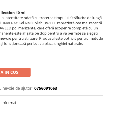
llection 10 ml
in intensitate odată cu trecerea timpului. Strălucire de lungă
rni. INVERAY Gel Nail Polish UV/LED reprezintă cea mai recentă
V/LED polimerizante, care oferă acoperire completă cu un
manente este afișată pe dop pentru a vă permite să alegeți
i nevoie pentru stilizare. Produsul este potrivit pentru metode
ilic și funcționează perfect cu placa unghiei naturale.
A IN COS
Ai nevoie de ajutor?
0756091063
informatii