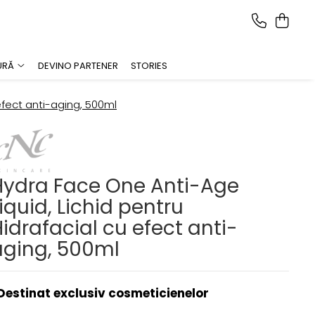
URĂ
DEVINO PARTENER
STORIES
efect anti-aging, 500ml
Hydra Face One Anti-Age
iquid, Lichid pentru
idrafacial cu efect anti-
aging, 500ml
Destinat exclusiv cosmeticienelor