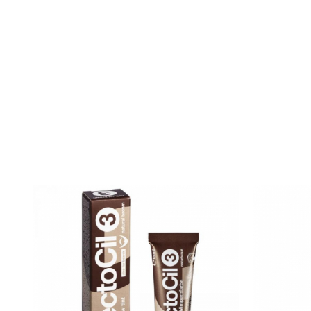
ReVitalisant - Hidratare
Tana Cosmetics
Egypt Wonder
Tana EyeLash
Uleiuri și loțiuni după epilat
Vopsea pentru gene și sprâncene
Vopsea și oxidanți pentru gene și
sprâncene RefectoCil
Încălzitoare pentru ceară