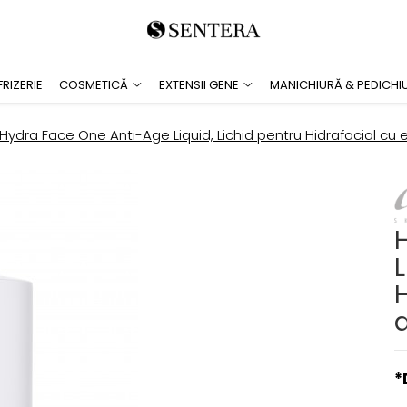
RIZERIE
COSMETICĂ
EXTENSII GENE
MANICHIURĂ & PEDICHI
Hydra Face One Anti-Age Liquid, Lichid pentru Hidrafacial cu 
L
H
*