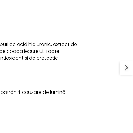
uri de acid hialuronic, extract de
t de coada iepurelui. Toate
antioxidant și de protecție.
mbătrânirii cauzate de lumină