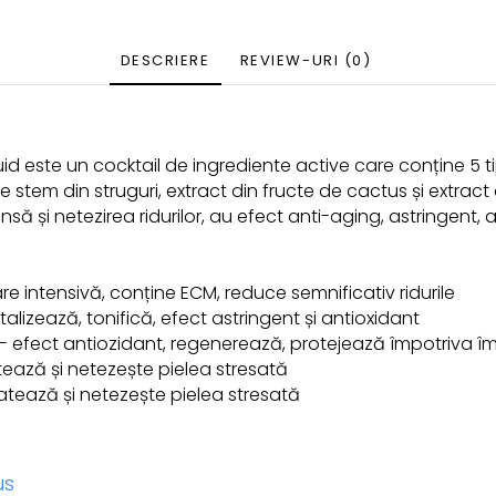
DESCRIERE
REVIEW-URI
(0)
 este un cocktail de ingrediente active care conține 5 tip
ule stem din struguri, extract din fructe de cactus și extrac
nsă și netezirea ridurilor, au efect anti-aging, astringent, 
are intensivă, conține ECM, reduce semnificativ ridurile
italizează, tonifică, efect astringent și antioxidant
i - efect antiozidant, regenerează, protejează împotriva î
atează și netezește pielea stresată
ratează și netezește pielea stresată
us