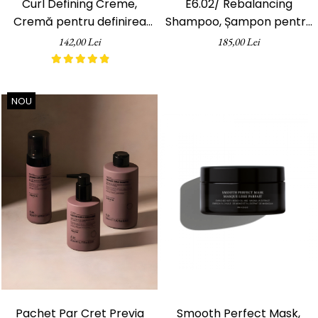
Curl Defining Creme,
E6.02/ Rebalancing
Cremă pentru definirea
Shampoo, Șampon pentru
buclelor, pH Laboratories,
păr și scalp gras, 350ml
142,00 Lei
185,00 Lei
200 ml
NOU
Pachet Par Cret Previa
Smooth Perfect Mask,