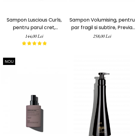
Sampon Luscious Curls,
Sampon Volumising, pentru
pentru parul cret,
par fragil si subtire, Previa,
Curlfriends Previa, 340 ml
1000 ml
144,00 Lei
258,00 Lei
NOU