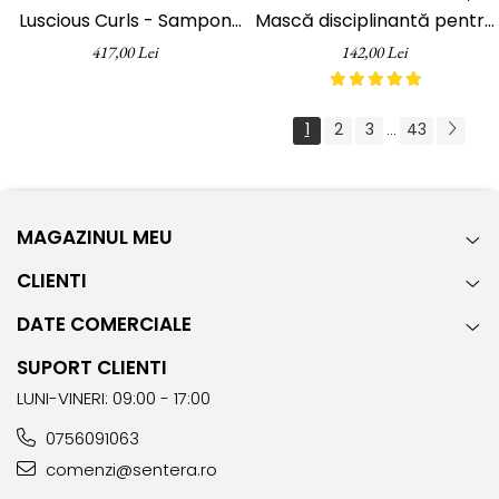
Luscious Curls - Sampon
Mască disciplinantă pentru
340ml, Balsam 200ml,
păr rebel, pH Laboratories,
417,00 Lei
142,00 Lei
Spuma 150ml + Perie
200 ml
CADOU
1
2
3
43
...
MAGAZINUL MEU
CLIENTI
DATE COMERCIALE
SUPORT CLIENTI
LUNI-VINERI: 09:00 - 17:00
0756091063
comenzi@sentera.ro