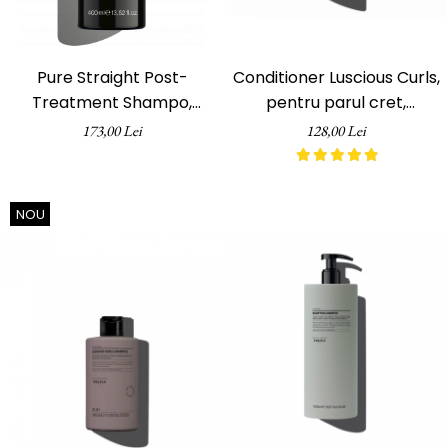
Pure Straight Post-
Conditioner Luscious Curls,
Treatment Shampo,
pentru parul cret,
Șampon pentru
Curlfriends Previa, 200 ml
173,00 Lei
128,00 Lei
îndreptarea părului, ph
Laboratories, 400 ml
NOU