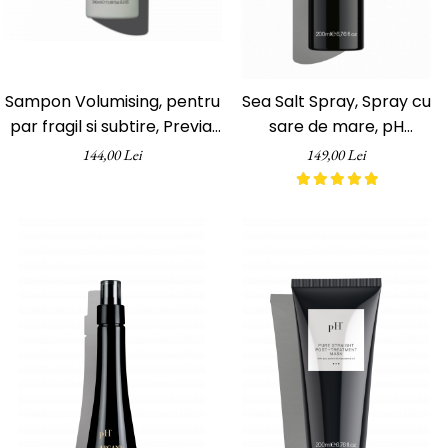
ReVitalisant - Hidratare
Tana Cosmetics
Egypt Wonder
Tana EyeLash
Sampon Volumising, pentru
Sea Salt Spray, Spray cu
Uleiuri și loțiuni după epilat
par fragil si subtire, Previa,
sare de mare, pH
340 ml
Laboratories, 200 ml
Vopsea pentru gene și sprâncene
144,00 Lei
149,00 Lei
Vopsea și oxidanți pentru gene și
sprâncene RefectoCil
Încălzitoare pentru ceară