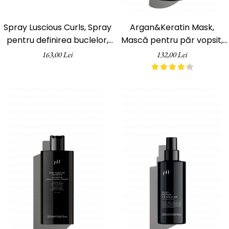
Spray Luscious Curls, Spray
Argan&Keratin Mask,
pentru definirea buclelor,
Mască pentru păr vopsit,
200 ml
pH Laboratories, 250 ml
163,00 Lei
132,00 Lei