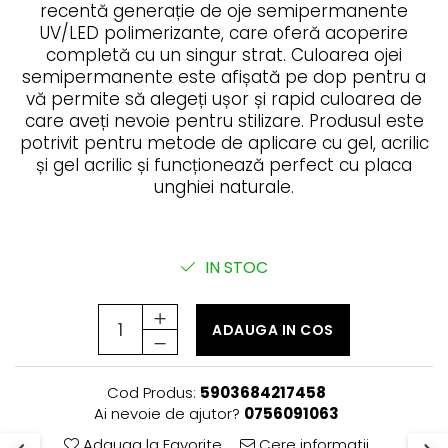
Rejuvenating - păr fragil și
LamiNAT - Tratament natural de
recentă generație de oje semipermanente
cosmetică
anticădere
laminare
UV/LED polimerizante, care oferă acoperire
Smooth Perfect - păr rebel
Produse pentru Hydrafacial
Pure Repair - tratament efect
completă cu un singur strat. Culoarea ojei
botox
Style & Finish
semipermanente este afișată pe dop pentru a
ReBelle
vă permite să alegeți ușor și rapid culoarea de
Pure Straight - tratament
Îngrijire Argan & Keratin - păr
ReActivant - Curățare & Purifiere
îndreptare păr
vopsit
care aveți nevoie pentru stilizare. Produsul este
ReEquilibrant - Ten gras, impur,
potrivit pentru metode de aplicare cu gel, acrilic
The Virtuous Scalp Rituals
acneic
și gel acrilic și funcționează perfect cu placa
VOPSELE & OXIDANȚI
ReGenérante - Regenerare
unghiei naturale.
Vopsea de păr profesională
ReLixir - Anti-Age Excellence &
Pudre decolorante
Caviar
Oxidanți, activatoare, toner
ReNaissance - Ten
IN STOC
hiperpigmentat
Pudre decolarante
ReSculptMinceur - Îngrijire
Vopsea de păr pH Laboratories
corporală
ADAUGA IN COS
Vopsea de păr Previa Earth
ReSourceNature - Ten sensibil
Vopsea de păr Previa Vibrant
ReSplendissant - Contur ochi &
Shiny Colour
buze
Cod Produs:
5903684217458
ACCESORII
Ai nevoie de ajutor?
0756091063
ReStructurant - Cuperoză &
Plăci de îndreptat
Roșeață
Adauga la Favorite
Cere informatii