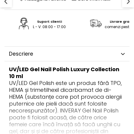
ReVitalisant - Hidratare
Tana Cosmetics
Egypt Wonder
Suport clienti
Livrare gratu
L - V: 08:00 - 17:00
comenzi peste 2
Tana EyeLash
Uleiuri și loțiuni după epilat
Vopsea pentru gene și sprâncene
Descriere
Vopsea și oxidanți pentru gene și
sprâncene RefectoCil
UV/LED Gel Nail Polish Luxury Collection
Încălzitoare pentru ceară
10 ml
UV/LED Gel Polish este un produs fără TPO,
HEMA și trimetilhexil dicarbamat de di-
HEMA (substanțe care pot provoca alergii
puternice ale pielii dacă sunt folosite
necorespunzător). INVERAY Gel Nail Polish
poate fi folosit acasă, de către orice
femeie care încă învață să facă unghii cu
gel, dar și și de către profesioniștii din