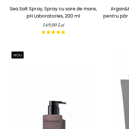
ReVitalisant - Hidratare
Sea Salt Spray, Spray cu sare de mare,
Argan&K
Tana Cosmetics
pH Laboratories, 200 ml
pentru păr 
Egypt Wonder
149,00 Lei
Tana EyeLash
Uleiuri și loțiuni după epilat
Vopsea pentru gene și sprâncene
Vopsea și oxidanți pentru gene și
NOU
sprâncene RefectoCil
Încălzitoare pentru ceară