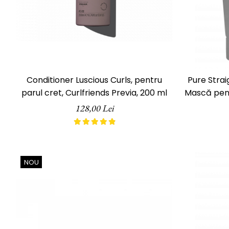
Conditioner Luscious Curls, pentru
Pure Stra
parul cret, Curlfriends Previa, 200 ml
Mască pent
La
128,00 Lei
NOU