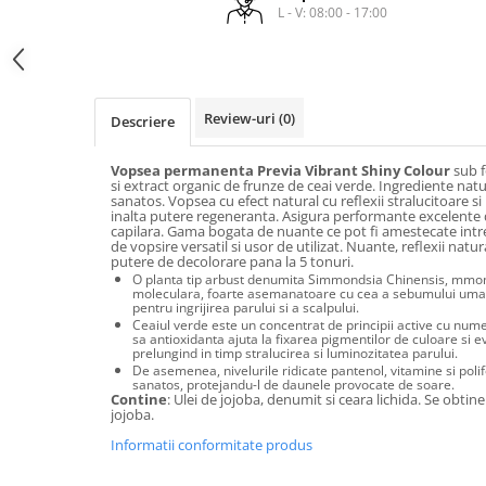
laminare
L - V: 08:00 - 17:00
cosmetică
Smooth Perfect - păr rebel
Pure Repair - tratament efect botox
Produse pentru Hydrafacial
Style & Finish
Pure Straight - tratament
îndreptare păr
Îngrijire Argan & Keratin - păr
ReBelle
vopsit
The Virtuous Scalp Rituals
ReActivant - Curățare & Purifiere
Review-uri
(0)
Descriere
VOPSELE & OXIDANȚI
ReEquilibrant - Ten gras, impur,
acneic
Vopsea permanenta Previa Vibrant Shiny Colour
sub f
Vopsea de păr profesională
si extract organic de frunze de ceai verde. Ingrediente natu
ReGenérante - Regenerare
sanatos. Vopsea cu efect natural cu reflexii stralucitoare s
Pudre decolorante
inalta putere regeneranta. Asigura performante excelente 
ReLixir - Anti-Age Excellence &
Oxidanți, activatoare, toner
capilara. Gama bogata de nuante ce pot fi amestecate intre
Caviar
de vopsire versatil si usor de utilizat. Nuante, reflexii natur
Pudre decolarante
putere de decolorare pana la 5 tonuri.
ReNaissance - Ten hiperpigmentat
O planta tip arbust denumita Simmondsia Chinensis, mmon
Vopsea de păr pH Laboratories
moleculara, foarte asemanatoare cu cea a sebumului uman, 
ReSculptMinceur - Îngrijire
pentru ingrijirea parului si a scalpului.
Vopsea de păr Previa Earth
corporală
Ceaiul verde este un concentrat de principii active cu num
sa antioxidanta ajuta la fixarea pigmentilor de culoare si e
Vopsea de păr Previa Vibrant Shiny
ReSourceNature - Ten sensibil
prelungind in timp stralucirea si luminozitatea parului.
Colour
De asemenea, nivelurile ridicate pantenol, vitamine si poli
ReSplendissant - Contur ochi &
sanatos, protejandu-l de daunele provocate de soare.
ACCESORII
Contine
: Ulei de jojoba, denumit si ceara lichida. Se obti
buze
jojoba.
Plăci de îndreptat
ReStructurant - Cuperoză &
Informatii conformitate produs
Roșeață
ReVitalisant - Hidratare