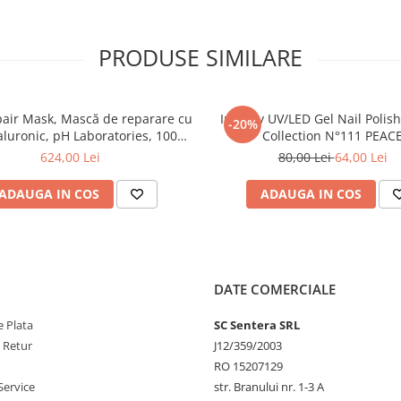
PRODUSE SIMILARE
air Mask, Mască de reparare cu
Inveray UV/LED Gel Nail Polis
-20%
aluronic, pH Laboratories, 1000
Collection N°111 PEAC
ml
624,00 Lei
80,00 Lei
64,00 Lei
ADAUGA IN COS
ADAUGA IN COS
DATE COMERCIALE
 Plata
SC Sentera SRL
e Retur
J12/359/2003
RO 15207129
Service
str. Branului nr. 1-3 A