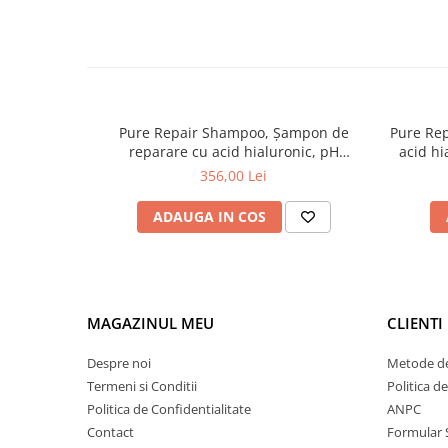
Tana Cosmetics
Egypt Wonder
Tana EyeLash
Uleiuri și loțiuni după epilat
Pure Repair Shampoo, Șampon de
Pure Rep
Vopsea pentru gene și sprâncene
reparare cu acid hialuronic, pH
acid hi
Vopsea și oxidanți pentru gene și
Laboratories, 1000 ml
356,00 Lei
sprâncene RefectoCil
Încălzitoare pentru ceară
ADAUGA IN COS
MAGAZINUL MEU
CLIENTI
Despre noi
Metode de
Termeni si Conditii
Politica d
Politica de Confidentialitate
ANPC
Contact
Formular 