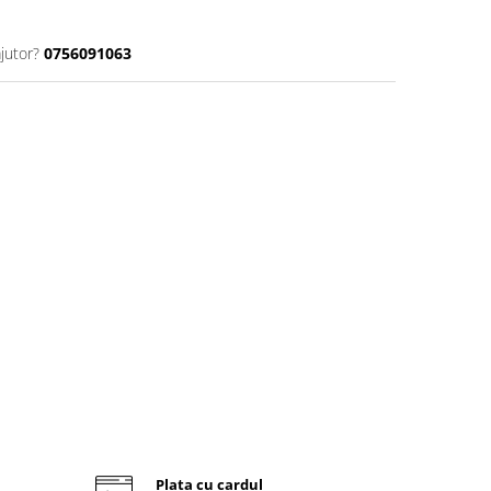
jutor?
0756091063
Plata cu cardul