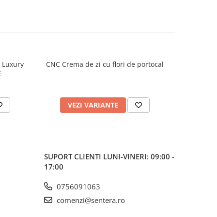
h Luxury
CNC Crema de zi cu flori de portocal
CNC Crema
E
VEZI VARIANTE
V
SUPORT CLIENTI
LUNI-VINERI: 09:00 -
17:00
0756091063
comenzi@sentera.ro