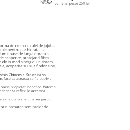
comenzi peste 250 lei
orma de crema cu ulei de jojoba
rale pentru par hidratat si
i luminoase de lunga durata si
de acoperire, protejand fibra
 ele in mod sinergic. Un sistem
ale, acoperire 100% a firelor albe,
dsia Chinensis. Structura sa
face ca aceasta sa fie potrivit
eroase propietati benefice. Puterea
videntiaza reflexiile acestora
fenoli ajuta la mentinerea parului
ne prin presarea semintelor de