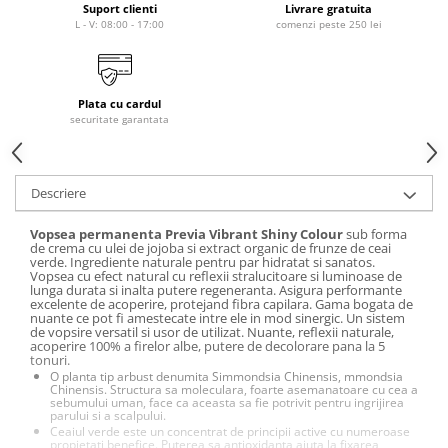
laminare
Suport clienti
Livrare gratuita
cosmetică
Smooth Perfect - păr rebel
L - V: 08:00 - 17:00
comenzi peste 250 lei
Pure Repair - tratament efect botox
Produse pentru Hydrafacial
Style & Finish
Pure Straight - tratament
îndreptare păr
Îngrijire Argan & Keratin - păr
ReBelle
vopsit
The Virtuous Scalp Rituals
Plata cu cardul
ReActivant - Curățare & Purifiere
securitate garantata
VOPSELE & OXIDANȚI
ReEquilibrant - Ten gras, impur,
acneic
Vopsea de păr profesională
ReGenérante - Regenerare
Pudre decolorante
Descriere
ReLixir - Anti-Age Excellence &
Oxidanți, activatoare, toner
Caviar
Vopsea permanenta Previa Vibrant Shiny Colour
sub forma
Pudre decolarante
de crema cu ulei de jojoba si extract organic de frunze de ceai
ReNaissance - Ten hiperpigmentat
verde. Ingrediente naturale pentru par hidratat si sanatos.
Vopsea de păr pH Laboratories
Vopsea cu efect natural cu reflexii stralucitoare si luminoase de
ReSculptMinceur - Îngrijire
Vopsea de păr Previa Earth
lunga durata si inalta putere regeneranta. Asigura performante
corporală
excelente de acoperire, protejand fibra capilara. Gama bogata de
Vopsea de păr Previa Vibrant Shiny
nuante ce pot fi amestecate intre ele in mod sinergic. Un sistem
ReSourceNature - Ten sensibil
de vopsire versatil si usor de utilizat. Nuante, reflexii naturale,
Colour
acoperire 100% a firelor albe, putere de decolorare pana la 5
ReSplendissant - Contur ochi &
tonuri.
ACCESORII
buze
O planta tip arbust denumita Simmondsia Chinensis, mmondsia
Chinensis. Structura sa moleculara, foarte asemanatoare cu cea a
Plăci de îndreptat
ReStructurant - Cuperoză &
sebumului uman, face ca aceasta sa fie potrivit pentru ingrijirea
Roșeață
parului si a scalpului.
Ceaiul verde este un concentrat de principii active cu numeroase
ReVitalisant - Hidratare
propietati benefice. Puterea sa antioxidanta ajuta la fixarea