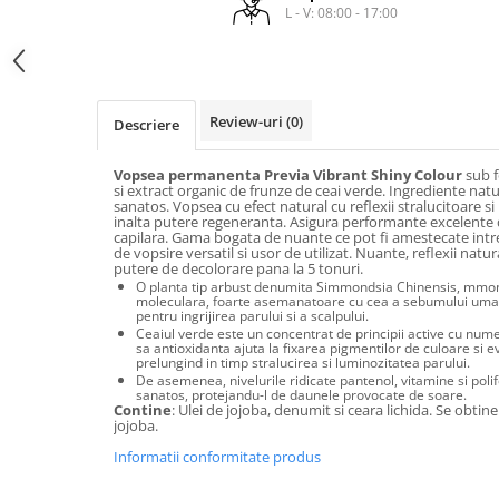
laminare
L - V: 08:00 - 17:00
cosmetică
Smooth Perfect - păr rebel
Pure Repair - tratament efect botox
Produse pentru Hydrafacial
Style & Finish
Pure Straight - tratament
îndreptare păr
Îngrijire Argan & Keratin - păr
ReBelle
vopsit
The Virtuous Scalp Rituals
ReActivant - Curățare & Purifiere
Review-uri
(0)
Descriere
VOPSELE & OXIDANȚI
ReEquilibrant - Ten gras, impur,
acneic
Vopsea permanenta Previa Vibrant Shiny Colour
sub f
Vopsea de păr profesională
si extract organic de frunze de ceai verde. Ingrediente natu
ReGenérante - Regenerare
sanatos. Vopsea cu efect natural cu reflexii stralucitoare s
Pudre decolorante
inalta putere regeneranta. Asigura performante excelente 
ReLixir - Anti-Age Excellence &
Oxidanți, activatoare, toner
capilara. Gama bogata de nuante ce pot fi amestecate intre
Caviar
de vopsire versatil si usor de utilizat. Nuante, reflexii natur
Pudre decolarante
putere de decolorare pana la 5 tonuri.
ReNaissance - Ten hiperpigmentat
O planta tip arbust denumita Simmondsia Chinensis, mmon
Vopsea de păr pH Laboratories
moleculara, foarte asemanatoare cu cea a sebumului uman, 
ReSculptMinceur - Îngrijire
pentru ingrijirea parului si a scalpului.
Vopsea de păr Previa Earth
corporală
Ceaiul verde este un concentrat de principii active cu num
sa antioxidanta ajuta la fixarea pigmentilor de culoare si e
Vopsea de păr Previa Vibrant Shiny
ReSourceNature - Ten sensibil
prelungind in timp stralucirea si luminozitatea parului.
Colour
De asemenea, nivelurile ridicate pantenol, vitamine si poli
ReSplendissant - Contur ochi &
sanatos, protejandu-l de daunele provocate de soare.
ACCESORII
Contine
: Ulei de jojoba, denumit si ceara lichida. Se obti
buze
jojoba.
Plăci de îndreptat
ReStructurant - Cuperoză &
Informatii conformitate produs
Roșeață
ReVitalisant - Hidratare