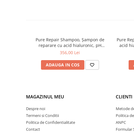
Tana Cosmetics
Egypt Wonder
Tana EyeLash
Uleiuri și loțiuni după epilat
Pure Repair Shampoo, Șampon de
Pure Rep
Vopsea pentru gene și sprâncene
reparare cu acid hialuronic, pH
acid hi
Vopsea și oxidanți pentru gene și
Laboratories, 1000 ml
356,00 Lei
sprâncene RefectoCil
Încălzitoare pentru ceară
ADAUGA IN COS
MAGAZINUL MEU
CLIENTI
Despre noi
Metode de
Termeni si Conditii
Politica d
Politica de Confidentialitate
ANPC
Contact
Formular 