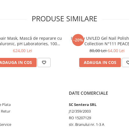
PRODUSE SIMILARE
air Mask, Mască de reparare cu
Inveray UV/LED Gel Nail Polis
-20%
aluronic, pH Laboratories, 1000
Collection N°111 PEAC
ml
624,00 Lei
80,00 Lei
64,00 Lei
ADAUGA IN COS
ADAUGA IN COS
DATE COMERCIALE
 Plata
SC Sentera SRL
e Retur
J12/359/2003
RO 15207129
Service
str. Branului nr. 1-3 A