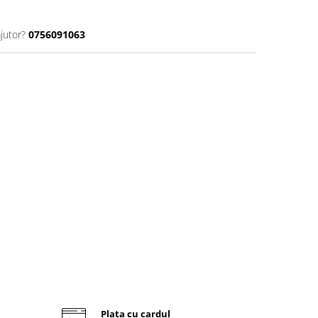
jutor?
0756091063
Plata cu cardul