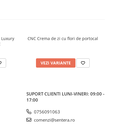
h Luxury
CNC Crema de zi cu flori de portocal
CNC Crema
E
VEZI VARIANTE
V
SUPORT CLIENTI
LUNI-VINERI: 09:00 -
17:00
0756091063
comenzi@sentera.ro