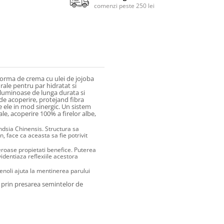
comenzi peste 250 lei
orma de crema cu ulei de jojoba
rale pentru par hidratat si
i luminoase de lunga durata si
de acoperire, protejand fibra
 ele in mod sinergic. Un sistem
ale, acoperire 100% a firelor albe,
dsia Chinensis. Structura sa
face ca aceasta sa fie potrivit
eroase propietati benefice. Puterea
videntiaza reflexiile acestora
fenoli ajuta la mentinerea parului
ne prin presarea semintelor de