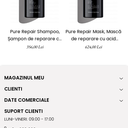
Pure Repair Shampoo,
Pure Repair Mask, Mască
I
Șampon de reparare cu
de reparare cu acid
acid hialuronic, pH
hialuronic, pH
356,00 Lei
624,00 Lei
Laboratories, 1000 ml
Laboratories, 1000 ml
MAGAZINUL MEU
CLIENTI
DATE COMERCIALE
SUPORT CLIENTI
LUNI-VINERI: 09:00 - 17:00