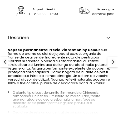
Rejuvenating - păr fragil și
LamiNAT - Tratament natural de
cosmetică
anticădere
laminare
Suport clienti
Livrare gratu
Smooth Perfect - păr rebel
Produse pentru Hydrafacial
Pure Repair - tratament efect
L - V: 08:00 - 17:00
comenzi peste 2
botox
Style & Finish
ReBelle
Pure Straight - tratament
Îngrijire Argan & Keratin - păr
ReActivant - Curățare & Purifiere
îndreptare păr
vopsit
ReEquilibrant - Ten gras, impur,
Descriere
The Virtuous Scalp Rituals
acneic
VOPSELE & OXIDANȚI
ReGenérante - Regenerare
Vopsea permanenta Previa Vibrant Shiny Colour
sub
Vopsea de păr profesională
forma de crema cu ulei de jojoba si extract organic de
ReLixir - Anti-Age Excellence &
frunze de ceai verde. Ingrediente naturale pentru par
Pudre decolorante
Caviar
hidratat si sanatos. Vopsea cu efect natural cu reflexii
stralucitoare si luminoase de lunga durata si inalta putere
Oxidanți, activatoare, toner
ReNaissance - Ten
regeneranta. Asigura performante excelente de acoperire,
hiperpigmentat
protejand fibra capilara. Gama bogata de nuante ce pot fi
Pudre decolarante
amestecate intre ele in mod sinergic. Un sistem de vopsire
ReSculptMinceur - Îngrijire
versatil si usor de utilizat. Nuante, reflexii naturale, acoperire
Vopsea de păr pH Laboratories
100% a firelor albe, putere de decolorare pana la 5 tonuri.
corporală
Vopsea de păr Previa Earth
ReSourceNature - Ten sensibil
O planta tip arbust denumita Simmondsia Chinensis,
Vopsea de păr Previa Vibrant
mmondsia Chinensis. Structura sa moleculara, foarte
ReSplendissant - Contur ochi &
Shiny Colour
asemanatoare cu cea a sebumului uman, face ca
buze
aceasta sa fie potrivit pentru ingrijirea parului si a
ACCESORII
scalpului.
ReStructurant - Cuperoză &
Ceaiul verde este un concentrat de principii active cu
Plăci de îndreptat
Roșeață
numeroase propietati benefice. Puterea sa antioxidanta