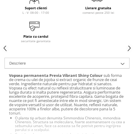
laminare
cosmetică
Smooth Perfect - păr rebel
Suport clienti
Livrare gratuita
Pure Repair - tratament efect botox
L - V: 08:00 - 17:00
comenzi peste 250 lei
Produse pentru Hydrafacial
Style & Finish
Pure Straight - tratament
îndreptare păr
Îngrijire Argan & Keratin - păr
ReBelle
vopsit
The Virtuous Scalp Rituals
ReActivant - Curățare & Purifiere
Plata cu cardul
VOPSELE & OXIDANȚI
ReEquilibrant - Ten gras, impur,
securitate garantata
acneic
Vopsea de păr profesională
ReGenérante - Regenerare
Pudre decolorante
ReLixir - Anti-Age Excellence &
Descriere
Oxidanți, activatoare, toner
Caviar
Pudre decolarante
ReNaissance - Ten hiperpigmentat
Vopsea permanenta Previa Vibrant Shiny Colour
sub forma
Vopsea de păr pH Laboratories
de crema cu ulei de jojoba si extract organic de frunze de ceai
ReSculptMinceur - Îngrijire
verde. Ingrediente naturale pentru par hidratat si sanatos.
Vopsea de păr Previa Earth
Vopsea cu efect natural cu reflexii stralucitoare si luminoase de
corporală
lunga durata si inalta putere regeneranta. Asigura performante
Vopsea de păr Previa Vibrant Shiny
excelente de acoperire, protejand fibra capilara. Gama bogata de
ReSourceNature - Ten sensibil
Colour
nuante ce pot fi amestecate intre ele in mod sinergic. Un sistem
ReSplendissant - Contur ochi &
de vopsire versatil si usor de utilizat. Nuante, reflexii naturale,
ACCESORII
acoperire 100% a firelor albe, putere de decolorare pana la 5
buze
tonuri.
Plăci de îndreptat
O planta tip arbust denumita Simmondsia Chinensis, mmondsia
ReStructurant - Cuperoză &
Chinensis. Structura sa moleculara, foarte asemanatoare cu cea a
Roșeață
sebumului uman, face ca aceasta sa fie potrivit pentru ingrijirea
parului si a scalpului.
ReVitalisant - Hidratare