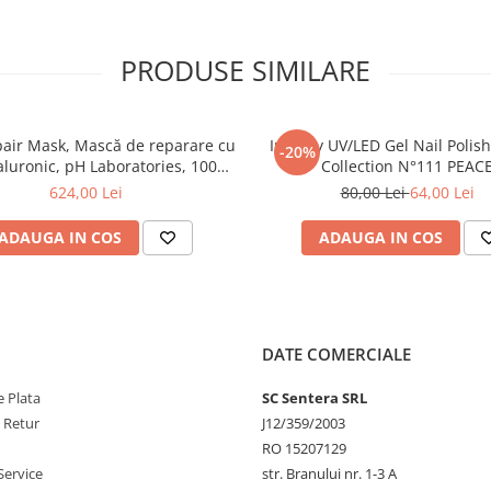
PRODUSE SIMILARE
air Mask, Mască de reparare cu
Inveray UV/LED Gel Nail Polis
-20%
aluronic, pH Laboratories, 1000
Collection N°111 PEAC
ml
624,00 Lei
80,00 Lei
64,00 Lei
ADAUGA IN COS
ADAUGA IN COS
DATE COMERCIALE
 Plata
SC Sentera SRL
e Retur
J12/359/2003
RO 15207129
Service
str. Branului nr. 1-3 A