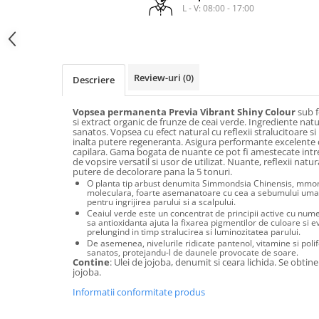
laminare
L - V: 08:00 - 17:00
cosmetică
Smooth Perfect - păr rebel
Pure Repair - tratament efect botox
Produse pentru Hydrafacial
Style & Finish
Pure Straight - tratament
îndreptare păr
Îngrijire Argan & Keratin - păr
ReBelle
vopsit
The Virtuous Scalp Rituals
ReActivant - Curățare & Purifiere
Review-uri
(0)
Descriere
VOPSELE & OXIDANȚI
ReEquilibrant - Ten gras, impur,
acneic
Vopsea permanenta Previa Vibrant Shiny Colour
sub f
Vopsea de păr profesională
si extract organic de frunze de ceai verde. Ingrediente natu
ReGenérante - Regenerare
sanatos. Vopsea cu efect natural cu reflexii stralucitoare s
Pudre decolorante
inalta putere regeneranta. Asigura performante excelente 
ReLixir - Anti-Age Excellence &
Oxidanți, activatoare, toner
capilara. Gama bogata de nuante ce pot fi amestecate intre
Caviar
de vopsire versatil si usor de utilizat. Nuante, reflexii natur
Pudre decolarante
putere de decolorare pana la 5 tonuri.
ReNaissance - Ten hiperpigmentat
O planta tip arbust denumita Simmondsia Chinensis, mmon
Vopsea de păr pH Laboratories
moleculara, foarte asemanatoare cu cea a sebumului uman, 
ReSculptMinceur - Îngrijire
pentru ingrijirea parului si a scalpului.
Vopsea de păr Previa Earth
corporală
Ceaiul verde este un concentrat de principii active cu num
sa antioxidanta ajuta la fixarea pigmentilor de culoare si e
Vopsea de păr Previa Vibrant Shiny
ReSourceNature - Ten sensibil
prelungind in timp stralucirea si luminozitatea parului.
Colour
De asemenea, nivelurile ridicate pantenol, vitamine si poli
ReSplendissant - Contur ochi &
sanatos, protejandu-l de daunele provocate de soare.
ACCESORII
Contine
: Ulei de jojoba, denumit si ceara lichida. Se obti
buze
jojoba.
Plăci de îndreptat
ReStructurant - Cuperoză &
Informatii conformitate produs
Roșeață
ReVitalisant - Hidratare