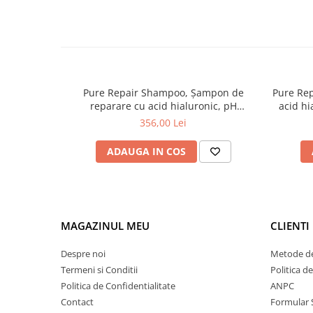
Tana Cosmetics
Egypt Wonder
Tana EyeLash
Uleiuri și loțiuni după epilat
Pure Repair Shampoo, Șampon de
Pure Rep
Vopsea pentru gene și sprâncene
reparare cu acid hialuronic, pH
acid hi
Vopsea și oxidanți pentru gene și
Laboratories, 1000 ml
356,00 Lei
sprâncene RefectoCil
Încălzitoare pentru ceară
ADAUGA IN COS
MAGAZINUL MEU
CLIENTI
Despre noi
Metode de
Termeni si Conditii
Politica d
Politica de Confidentialitate
ANPC
Contact
Formular 