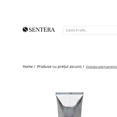
PĂR
BRANDURI
COSMETICĂ
EXTENSII GENE
MANICHIURĂ & PEDICHIURĂ
TIP DE PĂR
Natural Haicare Previa
CNC Skincare
Dezinfectanți
Inveray
Păr blond, decolorat
E1/ Energising Ritual - Tratament
Aesthetic Pharm
Extensii Gene Fir cu Fir
UV/LED Gel Nail Polish - Ojă
preventiv anticădere
semipermanentă
Păr creț, ondulat
Aesthetic World
E2/ Regrowth Ritual - Tratament
UV/LED Top Coat
Păr deteriorat
Classic
intensiv anticădere
UV/LED Base Coat
Păr fin, fragil
Classic Plus
E3/ Purifying Ritual - Tratament
Builder Gel UV/LED - Gel
Păr gras
Clear it
detoxifiant
Home /
Produse cu prețul ascuns /
Vopsea permanenta P
construcție
Păr rebel, indisciplinat
Couperose Reducing
E4/ Dandruff Ritual - Tratament
UV/LED FRØSTH
Păr uscat
Face One
anti-mătreață
UV/LED Macaron
Păr vopsit
Fruit Appeel
E5/ Calming Ritual - Tratament
Ustensile
calmant
NEVOI
Kit-uri CNC
Pregătire & Dezinfectare
E6/ Rebalancing Ritual - Tratament
Men relax
Anti-cădere
Butter Builder Gel UV/LED - Gel
echilibrant
Microsilver
Anti-mătreață
construcție
E7/ Specials - Produse
Moments of Pearls
Hidratare
Kit-uri
complementare