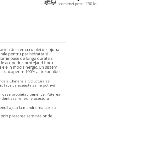
comenzi peste 250 lei
orma de crema cu ulei de jojoba
rale pentru par hidratat si
i luminoase de lunga durata si
de acoperire, protejand fibra
 ele in mod sinergic. Un sistem
ale, acoperire 100% a firelor albe,
dsia Chinensis. Structura sa
face ca aceasta sa fie potrivit
eroase propietati benefice. Puterea
videntiaza reflexiile acestora
fenoli ajuta la mentinerea parului
ne prin presarea semintelor de