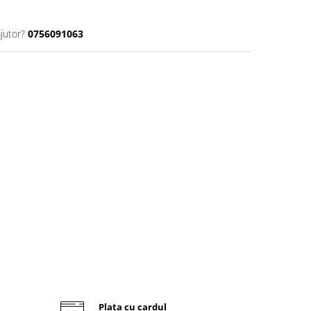
jutor?
0756091063
Plata cu cardul