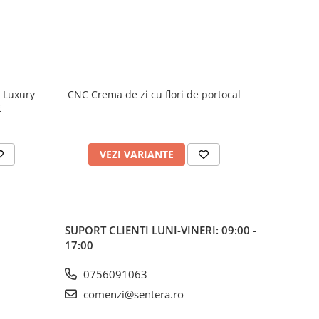
h Luxury
CNC Crema de zi cu flori de portocal
CNC Crema
E
VEZI VARIANTE
V
SUPORT CLIENTI
LUNI-VINERI: 09:00 -
17:00
0756091063
comenzi@sentera.ro