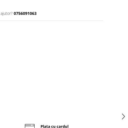
 ajutor?
0756091063
Plata cu cardul