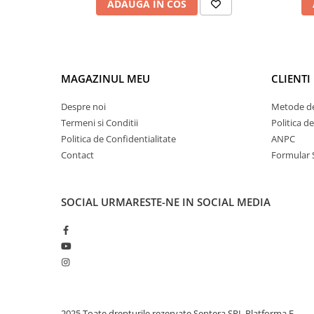
ADAUGA IN COS
Tana Cosmetics
Egypt Wonder
Tana EyeLash
Uleiuri și loțiuni după epilat
MAGAZINUL MEU
CLIENTI
Vopsea pentru gene și sprâncene
Despre noi
Metode de
Vopsea și oxidanți pentru gene și
Termeni si Conditii
Politica d
sprâncene RefectoCil
Politica de Confidentialitate
ANPC
Încălzitoare pentru ceară
Contact
Formular 
SOCIAL
URMARESTE-NE IN SOCIAL MEDIA
2025 Toate drepturile rezervate Sentera SRL
Platforma E-