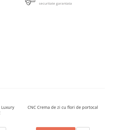
securitate garantata
h Luxury
CNC Crema de zi cu flori de portocal
CNC Crema
E