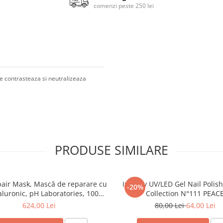
comenzi peste 250 lei
re contrasteaza si neutralizeaza
PRODUSE SIMILARE
air Mask, Mască de reparare cu
Inveray UV/LED Gel Nail Polis
-20%
aluronic, pH Laboratories, 1000
Collection N°111 PEAC
ml
624,00 Lei
80,00 Lei
64,00 Lei