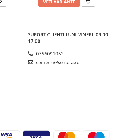
VEZI VARIANTE
V
SUPORT CLIENTI
LUNI-VINERI: 09:00 -
17:00
0756091063
comenzi@sentera.ro