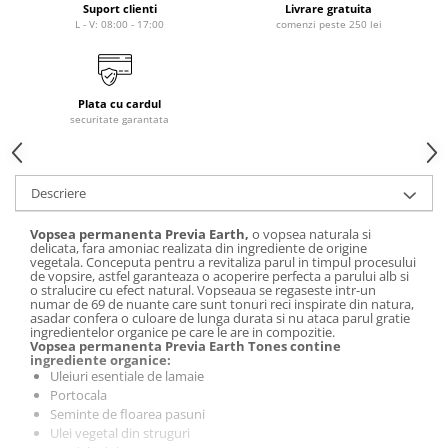
laminare
Suport clienti
Livrare gratuita
cosmetică
Smooth Perfect - păr rebel
L - V: 08:00 - 17:00
comenzi peste 250 lei
Pure Repair - tratament efect botox
Produse pentru Hydrafacial
Style & Finish
Pure Straight - tratament
îndreptare păr
Îngrijire Argan & Keratin - păr
ReBelle
vopsit
The Virtuous Scalp Rituals
Plata cu cardul
ReActivant - Curățare & Purifiere
securitate garantata
VOPSELE & OXIDANȚI
ReEquilibrant - Ten gras, impur,
acneic
Vopsea de păr profesională
ReGenérante - Regenerare
Pudre decolorante
Descriere
ReLixir - Anti-Age Excellence &
Oxidanți, activatoare, toner
Caviar
Vopsea permanenta Previa Earth,
o vopsea naturala si
Pudre decolarante
delicata, fara amoniac realizata din ingrediente de origine
ReNaissance - Ten hiperpigmentat
vegetala. Conceputa pentru a revitaliza parul in timpul procesului
Vopsea de păr pH Laboratories
de vopsire, astfel garanteaza o acoperire perfecta a parului alb si
ReSculptMinceur - Îngrijire
Vopsea de păr Previa Earth
o stralucire cu efect natural. Vopseaua se regaseste intr-un
corporală
numar de 69 de nuante care sunt tonuri reci inspirate din natura,
Vopsea de păr Previa Vibrant Shiny
asadar confera o culoare de lunga durata si nu ataca parul gratie
ReSourceNature - Ten sensibil
ingredientelor organice pe care le are in compozitie.
Colour
Vopsea permanenta Previa Earth Tones contine
ReSplendissant - Contur ochi &
ingrediente organice:
ACCESORII
buze
Uleiuri esentiale de lamaie
Plăci de îndreptat
Portocala
ReStructurant - Cuperoză &
Seminte de floarea pasuni
Roșeață
Ulei vegetal din struguri
ReVitalisant - Hidratare