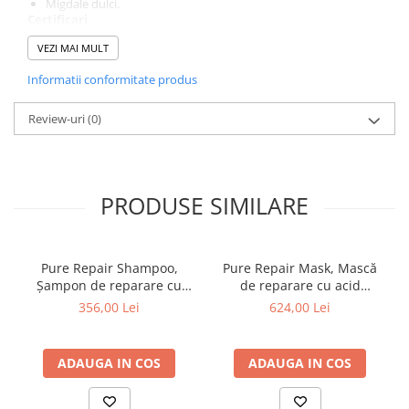
Migdale dulci.
Tana Cosmetics
Certificari
Cruelty free si vegan
: Aceasta certificare este atribuita
Egypt Wonder
VEZI MAI MULT
exclusiv produselor fabricate fara a utiliza ingrediente de
origine animala
Tana EyeLash
Informatii conformitate produs
AMONIAC FREE- PPD/PEG/PPG FREE- RESORCINOL FREE-
Uleiuri și loțiuni după epilat
MINERAL OIL FREE- PETROLATUM FREE- PARABEN FREE-
Review-uri
(0)
THIAZOLINON FREE- ANIMAL DERIVED INGREDIENTS FREE
Vopsea pentru gene și sprâncene
Vopsea și oxidanți pentru gene și
sprâncene RefectoCil
Încălzitoare pentru ceară
PRODUSE SIMILARE
Pure Repair Shampoo,
Pure Repair Mask, Mască
Șampon de reparare cu
de reparare cu acid
acid hialuronic, pH
hialuronic, pH Laboratories,
356,00 Lei
624,00 Lei
Laboratories, 1000 ml
1000 ml
ADAUGA IN COS
ADAUGA IN COS