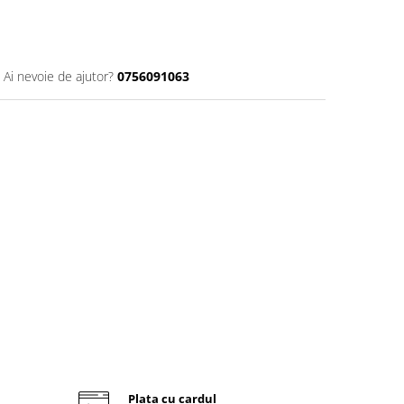
Ai nevoie de ajutor?
0756091063
Plata cu cardul