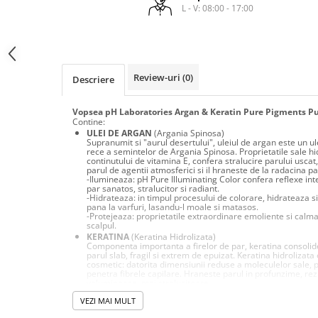
laminare
L - V: 08:00 - 17:00
cosmetică
Smooth Perfect - păr rebel
Pure Repair - tratament efect botox
Produse pentru Hydrafacial
Style & Finish
Pure Straight - tratament
îndreptare păr
Îngrijire Argan & Keratin - păr
ReBelle
vopsit
The Virtuous Scalp Rituals
ReActivant - Curățare & Purifiere
Review-uri
(0)
Descriere
VOPSELE & OXIDANȚI
ReEquilibrant - Ten gras, impur,
acneic
Vopsea pH Laboratories Argan & Keratin Pure Pigments P
Vopsea de păr profesională
Contine:
ReGenérante - Regenerare
Pudre decolorante
ULEI DE ARGAN
(Argania Spinosa)
Supranumit si "aurul desertului", uleiul de argan este un ul
ReLixir - Anti-Age Excellence &
Oxidanți, activatoare, toner
rece a semintelor de Argania Spinosa. Proprietatile sale hi
Caviar
continutului de vitamina E, confera stralucire parului uscat,
Pudre decolarante
parul de agentii atmosferici si il hraneste de la radacina pan
ReNaissance - Ten hiperpigmentat
-Ilumineaza: pH Pure Illuminating Color confera reflexe inte
Vopsea de păr pH Laboratories
par sanatos, stralucitor si radiant.
ReSculptMinceur - Îngrijire
-Hidrateaza: in timpul procesului de colorare, hidrateaza s
Vopsea de păr Previa Earth
pana la varfuri, lasandu-l moale si matasos.
corporală
-Protejeaza: proprietatile extraordinare emoliente si calman
Vopsea de păr Previa Vibrant Shiny
scalpul.
ReSourceNature - Ten sensibil
KERATINA
(Keratina Hidrolizata)
Colour
Componenta importanta a firelor de par, keratina consolid
ReSplendissant - Contur ochi &
parul slab, fragil si extrem de epuizat. Keratina hidrolizat
ACCESORII
buze
cosmetic: datorita dimensiunii reduse a moleculelor sale, p
penetra fibrele capilare. Hraneste parul in profunzime, re
Plăci de îndreptat
ReStructurant - Cuperoză &
voluminoase, mai stralucitoare.
- Regenereaza in profunzime: pH Pure Illuminating Color fa
Roșeață
VEZI MAI MULT
matasos si stralucitor. Datorita proprietatilor regenerante,
sigileaza cuticula, ajutand parul sa isi recapete structura i
ReVitalisant - Hidratare