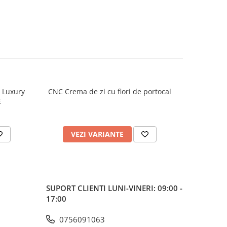
h Luxury
CNC Crema de zi cu flori de portocal
CNC Crema
E
VEZI VARIANTE
V
SUPORT CLIENTI
LUNI-VINERI: 09:00 -
17:00
0756091063