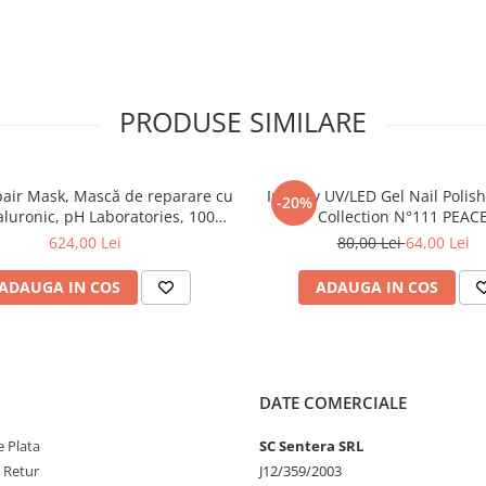
te pieptanarea si reduce stresul
ra amoniac.
a amestecului pe fibra capilara.
orare o experienta placuta atat
PRODUSE SIMILARE
el crema creat special pentru o
 moale si cremos, rapid si usor de
teaza pielea.
air Mask, Mască de reparare cu
Inveray UV/LED Gel Nail Polis
-20%
folosirea unei cantitati mici de
aluronic, pH Laboratories, 1000
Collection N°111 PEAC
ml
624,00 Lei
80,00 Lei
64,00 Lei
turi reduse de aplicare, deseuri de
l inconjurator.
ADAUGA IN COS
ADAUGA IN COS
.
strument de exceptie pentru cei
operire pana la 100% a firelor
i a oxidatului potrivit se obtine
DATE COMERCIALE
gata.
 Plata
SC Sentera SRL
e Retur
J12/359/2003