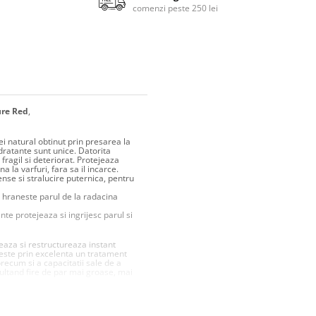
comenzi peste 250 lei
ure Red
,
ei natural obtinut prin presarea la
dratante sunt unice. Datorita
 fragil si deteriorat. Protejeaza
a la varfuri, fara sa il incarce.
nse si stralucire puternica, pentru
i hraneste parul de la radacina
te protejeaza si ingrijesc parul si
eaza si restructureaza instant
a este prin excelenta un tratament
recum si a capacitatii sale de a
zultand fire de par mai groase, mai
ce parul sanatos, puternic,
 keratina umple firele de par si
deala.