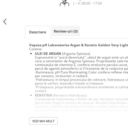
laminare
L - V: 08:00 - 17:00
cosmetică
Smooth Perfect - păr rebel
Pure Repair - tratament efect botox
Produse pentru Hydrafacial
Style & Finish
Pure Straight - tratament
îndreptare păr
Îngrijire Argan & Keratin - păr
ReBelle
vopsit
The Virtuous Scalp Rituals
ReActivant - Curățare & Purifiere
Review-uri
(0)
Descriere
VOPSELE & OXIDANȚI
ReEquilibrant - Ten gras, impur,
acneic
Vopsea pH Laboratories Argan & Keratin Golden Very Light
Vopsea de păr profesională
Contine:
ReGenérante - Regenerare
Pudre decolorante
ULEI DE ARGAN
(Argania Spinosa)
Supranumit si "aurul desertului", uleiul de argan este un ul
ReLixir - Anti-Age Excellence &
Oxidanți, activatoare, toner
rece a semintelor de Argania Spinosa. Proprietatile sale hi
Caviar
continutului de vitamina E, confera stralucire parului uscat,
Pudre decolarante
parul de agentii atmosferici si il hraneste de la radacina pan
ReNaissance - Ten hiperpigmentat
-Ilumineaza: pH Pure Illuminating Color confera reflexe inte
Vopsea de păr pH Laboratories
par sanatos, stralucitor si radiant.
ReSculptMinceur - Îngrijire
-Hidrateaza: in timpul procesului de colorare, hidrateaza s
Vopsea de păr Previa Earth
pana la varfuri, lasandu-l moale si matasos.
corporală
-Protejeaza: proprietatile extraordinare emoliente si calman
Vopsea de păr Previa Vibrant Shiny
scalpul.
ReSourceNature - Ten sensibil
KERATINA
(Keratina Hidrolizata)
Colour
Componenta importanta a firelor de par, keratina consolid
ReSplendissant - Contur ochi &
parul slab, fragil si extrem de epuizat. Keratina hidrolizat
ACCESORII
buze
cosmetic: datorita dimensiunii reduse a moleculelor sale, p
penetra fibrele capilare. Hraneste parul in profunzime, re
Plăci de îndreptat
ReStructurant - Cuperoză &
voluminoase, mai stralucitoare.
- Regenereaza in profunzime: pH Pure Illuminating Color fa
Roșeață
VEZI MAI MULT
matasos si stralucitor. Datorita proprietatilor regenerante,
sigileaza cuticula, ajutand parul sa isi recapete structura i
ReVitalisant - Hidratare