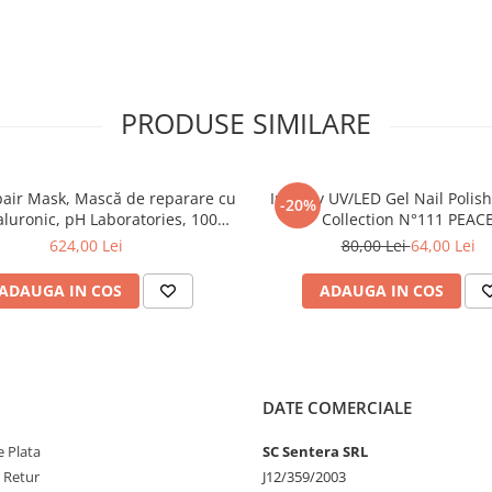
te pieptanarea si reduce stresul
ra amoniac.
a amestecului pe fibra capilara.
orare o experienta placuta atat
PRODUSE SIMILARE
el crema creat special pentru o
 moale si cremos, rapid si usor de
teaza pielea.
air Mask, Mască de reparare cu
Inveray UV/LED Gel Nail Polis
-20%
folosirea unei cantitati mici de
aluronic, pH Laboratories, 1000
Collection N°111 PEAC
ml
624,00 Lei
80,00 Lei
64,00 Lei
turi reduse de aplicare, deseuri de
l inconjurator.
ADAUGA IN COS
ADAUGA IN COS
.
strument de exceptie pentru cei
operire pana la 100% a firelor
i a oxidatului potrivit se obtine
DATE COMERCIALE
gata.
 Plata
SC Sentera SRL
e Retur
J12/359/2003