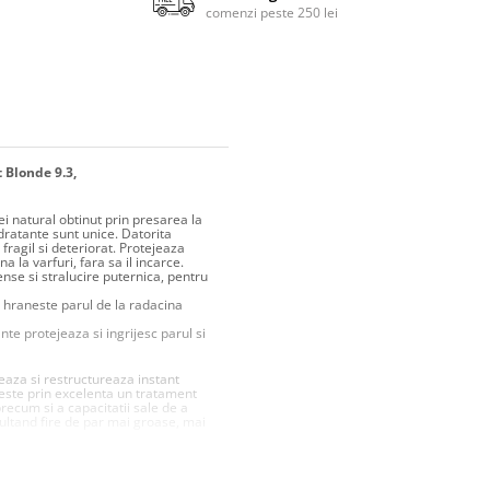
comenzi peste 250 lei
 Blonde 9.3,
ei natural obtinut prin presarea la
dratante sunt unice. Datorita
 fragil si deteriorat. Protejeaza
a la varfuri, fara sa il incarce.
nse si stralucire puternica, pentru
i hraneste parul de la radacina
te protejeaza si ingrijesc parul si
eaza si restructureaza instant
a este prin excelenta un tratament
recum si a capacitatii sale de a
zultand fire de par mai groase, mai
ce parul sanatos, puternic,
 keratina umple firele de par si
deala.