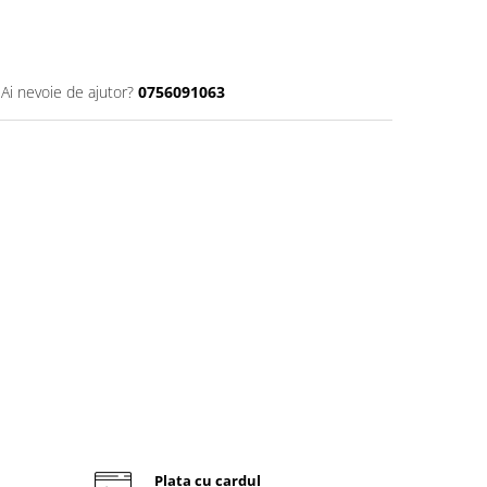
Ai nevoie de ajutor?
0756091063
Plata cu cardul