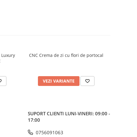
h Luxury
CNC Crema de zi cu flori de portocal
CNC Crema
E
VEZI VARIANTE
V
SUPORT CLIENTI
LUNI-VINERI: 09:00 -
17:00
0756091063