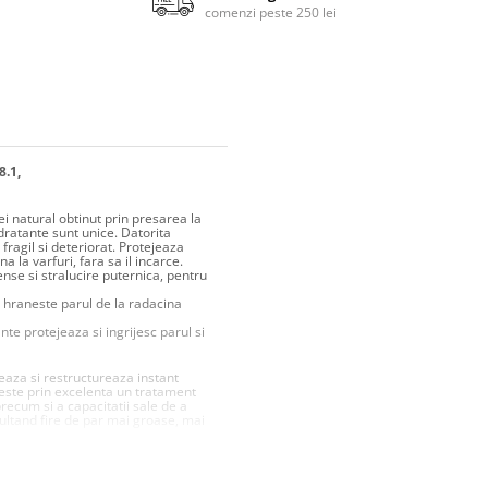
comenzi peste 250 lei
8.1,
ei natural obtinut prin presarea la
dratante sunt unice. Datorita
 fragil si deteriorat. Protejeaza
a la varfuri, fara sa il incarce.
nse si stralucire puternica, pentru
i hraneste parul de la radacina
te protejeaza si ingrijesc parul si
eaza si restructureaza instant
a este prin excelenta un tratament
recum si a capacitatii sale de a
zultand fire de par mai groase, mai
ce parul sanatos, puternic,
 keratina umple firele de par si
deala.