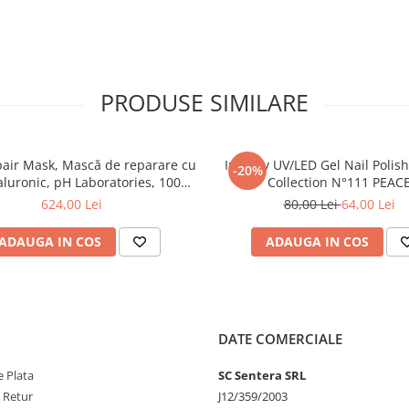
te pieptanarea si reduce stresul
ra amoniac.
a amestecului pe fibra capilara.
orare o experienta placuta atat
PRODUSE SIMILARE
el crema creat special pentru o
 moale si cremos, rapid si usor de
teaza pielea.
air Mask, Mască de reparare cu
Inveray UV/LED Gel Nail Polis
-20%
folosirea unei cantitati mici de
aluronic, pH Laboratories, 1000
Collection N°111 PEAC
ml
624,00 Lei
80,00 Lei
64,00 Lei
turi reduse de aplicare, deseuri de
l inconjurator.
ADAUGA IN COS
ADAUGA IN COS
.
strument de exceptie pentru cei
operire pana la 100% a firelor
i a oxidatului potrivit se obtine
DATE COMERCIALE
gata.
 Plata
SC Sentera SRL
e Retur
J12/359/2003