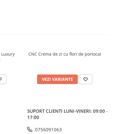
h Luxury
CNC Crema de zi cu flori de portocal
CNC Crema
E
VEZI VARIANTE
V
SUPORT CLIENTI
LUNI-VINERI: 09:00 -
17:00
0756091063