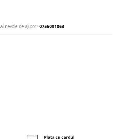
Ai nevoie de ajutor?
0756091063
Plata cu cardul