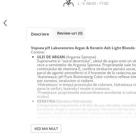
laminare
L - V: 08:00 - 17:00
cosmetică
Smooth Perfect - păr rebel
Pure Repair - tratament efect botox
Produse pentru Hydrafacial
Style & Finish
Pure Straight - tratament
îndreptare păr
Îngrijire Argan & Keratin - păr
ReBelle
vopsit
The Virtuous Scalp Rituals
ReActivant - Curățare & Purifiere
Review-uri
(0)
Descriere
VOPSELE & OXIDANȚI
ReEquilibrant - Ten gras, impur,
acneic
Vopsea pH Laboratories Argan & Keratin Ash Light Blonde 
Vopsea de păr profesională
Contine:
ReGenérante - Regenerare
Pudre decolorante
ULEI DE ARGAN
(Argania Spinosa)
Supranumit si "aurul desertului", uleiul de argan este un ul
ReLixir - Anti-Age Excellence &
Oxidanți, activatoare, toner
rece a semintelor de Argania Spinosa. Proprietatile sale hi
Caviar
continutului de vitamina E, confera stralucire parului uscat,
Pudre decolarante
parul de agentii atmosferici si il hraneste de la radacina pan
ReNaissance - Ten hiperpigmentat
-Ilumineaza: pH Pure Illuminating Color confera reflexe inte
Vopsea de păr pH Laboratories
par sanatos, stralucitor si radiant.
ReSculptMinceur - Îngrijire
-Hidrateaza: in timpul procesului de colorare, hidrateaza s
Vopsea de păr Previa Earth
pana la varfuri, lasandu-l moale si matasos.
corporală
-Protejeaza: proprietatile extraordinare emoliente si calman
Vopsea de păr Previa Vibrant Shiny
scalpul.
ReSourceNature - Ten sensibil
KERATINA
(Keratina Hidrolizata)
Colour
Componenta importanta a firelor de par, keratina consolid
ReSplendissant - Contur ochi &
parul slab, fragil si extrem de epuizat. Keratina hidrolizat
ACCESORII
buze
cosmetic: datorita dimensiunii reduse a moleculelor sale, p
penetra fibrele capilare. Hraneste parul in profunzime, re
Plăci de îndreptat
ReStructurant - Cuperoză &
voluminoase, mai stralucitoare.
- Regenereaza in profunzime: pH Pure Illuminating Color fa
Roșeață
VEZI MAI MULT
matasos si stralucitor. Datorita proprietatilor regenerante,
sigileaza cuticula, ajutand parul sa isi recapete structura i
ReVitalisant - Hidratare