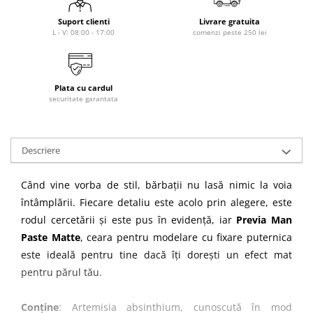
Tana Cosmetics
Suport clienti
Livrare gratuita
L - V: 08:00 - 17:00
comenzi peste 250 lei
Egypt Wonder
Tana EyeLash
Uleiuri și loțiuni după epilat
Plata cu cardul
Vopsea pentru gene și sprâncene
securitate garantata
Vopsea și oxidanți pentru gene și
sprâncene RefectoCil
Încălzitoare pentru ceară
Descriere
Când vine vorba de stil, bărbații nu lasă nimic la voia
întâmplării. Fiecare detaliu este acolo prin alegere, este
rodul cercetării și este pus în evidență, iar
Previa Man
Paste Matte
, ceara pentru modelare cu fixare puternica
este ideală pentru tine dacă îți dorești un efect mat
pentru părul tău.
Conține
: Artemisia absinthium, cunoscută în mod