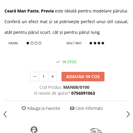
laminare
cosmetică
Smooth Perfect - păr rebel
Pure Repair - tratament efect botox
Ceară Man Paste, Previa
este ideală pentru modelare părului.
Produse pentru Hydrafacial
Style & Finish
Pure Straight - tratament
Conferă un efect mat și se potrivește perfect unui stil casual,
îndreptare păr
Îngrijire Argan & Keratin - păr
ReBelle
vopsit
The Virtuous Scalp Rituals
ReActivant - Curățare & Purifiere
atât pentru părul scurt, cât și pentru părul lung
VOPSELE & OXIDANȚI
ReEquilibrant - Ten gras, impur,
acneic
Vopsea de păr profesională
ReGenérante - Regenerare
Pudre decolorante
ReLixir - Anti-Age Excellence &
IN STOC
Oxidanți, activatoare, toner
Caviar
Pudre decolarante
ReNaissance - Ten hiperpigmentat
ADAUGA IN COS
Vopsea de păr pH Laboratories
ReSculptMinceur - Îngrijire
Vopsea de păr Previa Earth
Cod Produs:
MAN08/0100
corporală
Ai nevoie de ajutor?
0756091063
Vopsea de păr Previa Vibrant Shiny
ReSourceNature - Ten sensibil
Colour
ReSplendissant - Contur ochi &
ACCESORII
Adauga la Favorite
Cere informatii
buze
Plăci de îndreptat
ReStructurant - Cuperoză &
Roșeață
ReVitalisant - Hidratare