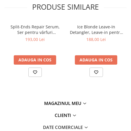
PRODUSE SIMILARE
NOTE DE MIJLOC _ LEMNOASE
iasomie, paciuli, ciclamen, miere
NOTE DE BAZĂ _ CHIHLIMBAR
vanilie, boabe tonka, mosc alb
Split-Ends Repair Serum,
Ice Blonde Leave-In
Ser pentru vârfuri
Detangler, Leave-in pentru
despicate, pH Laboratories,
păr blond platinat, pH
193,00 Lei
188,00 Lei
100 ml
Laboratories, 250 ml
ADAUGA IN COS
ADAUGA IN COS
MAGAZINUL MEU
CLIENTI
DATE COMERCIALE