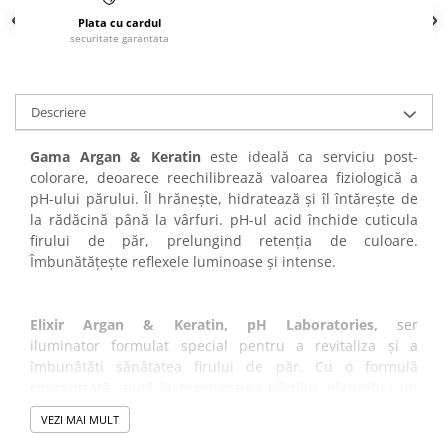
Tana Cosmetics
Plata cu cardul
securitate garantata
Egypt Wonder
Tana EyeLash
Uleiuri și loțiuni după epilat
Descriere
Vopsea pentru gene și sprâncene
Gama Argan & Keratin
este ideală ca serviciu post-
Vopsea și oxidanți pentru gene și
colorare, deoarece reechilibrează valoarea fiziologică a
sprâncene RefectoCil
pH-ului părului. Îl hrănește, hidratează și îl întărește de
Încălzitoare pentru ceară
la rădăcină până la vârfuri. pH-ul acid închide cuticula
firului de păr, prelungind retenția de culoare.
Îmbunătățește reflexele luminoase și intense.
Elixir Argan & Keratin, pH Laboratories,
ser
iluminator formulat special pentru a revitaliza și a
îmbunătăți sănătatea firului de păr. Cu o formulă
concentrată, ajută la regenerarea părului, oferindu-i un
aspect mai sănătos, strălucitor și plin de vitalitate. Nu
VEZI MAI MULT
îngreunează părul și poate fi utilizat atât pe părul umed /