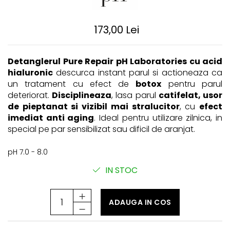
Rejuvenating - păr fragil și
LamiNAT - Tratament natural de
cosmetică
anticădere
laminare
Smooth Perfect - păr rebel
Produse pentru Hydrafacial
Pure Repair - tratament efect
173,00 Lei
botox
Style & Finish
ReBelle
Pure Straight - tratament
Îngrijire Argan & Keratin - păr
ReActivant - Curățare & Purifiere
îndreptare păr
vopsit
Detanglerul Pure Repair pH Laboratories cu acid
ReEquilibrant - Ten gras, impur,
hialuronic
descurca instant parul si actioneaza ca
The Virtuous Scalp Rituals
acneic
un tratament cu efect de
botox
pentru parul
VOPSELE & OXIDANȚI
ReGenérante - Regenerare
deteriorat.
Disciplineaza
, lasa parul
catifelat, usor
Vopsea de păr profesională
de pieptanat si vizibil mai stralucitor
, cu
efect
ReLixir - Anti-Age Excellence &
Pudre decolorante
Caviar
imediat anti aging
. Ideal pentru utilizare zilnica, in
special pe par sensibilizat sau dificil de aranjat.
Oxidanți, activatoare, toner
ReNaissance - Ten
hiperpigmentat
Pudre decolarante
pH 7.0 - 8.0
ReSculptMinceur - Îngrijire
Vopsea de păr pH Laboratories
corporală
IN STOC
Vopsea de păr Previa Earth
ReSourceNature - Ten sensibil
Vopsea de păr Previa Vibrant
ReSplendissant - Contur ochi &
Shiny Colour
buze
ADAUGA IN COS
ACCESORII
ReStructurant - Cuperoză &
Plăci de îndreptat
Roșeață