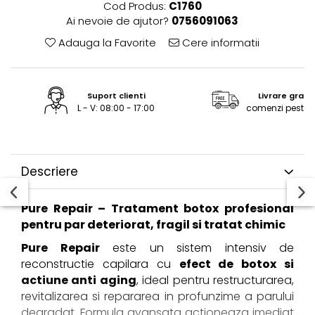
Cod Produs:
C1760
ReVitalisant - Hidratare
Ai nevoie de ajutor?
0756091063
Tana Cosmetics
Adauga la Favorite
Cere informatii
Egypt Wonder
Tana EyeLash
Uleiuri și loțiuni după epilat
Suport clienti
Livrare gratu
Vopsea pentru gene și sprâncene
L - V: 08:00 - 17:00
comenzi peste 2
Vopsea și oxidanți pentru gene și
sprâncene RefectoCil
Încălzitoare pentru ceară
Descriere
Pure Repair – Tratament botox profesional
pentru par deteriorat, fragil si tratat chimic
Pure Repair
este un sistem intensiv de
reconstructie capilara cu
efect de botox si
actiune anti aging
, ideal pentru restructurarea,
revitalizarea si repararea in profunzime a parului
degradat. Formula avansata actioneaza imediat