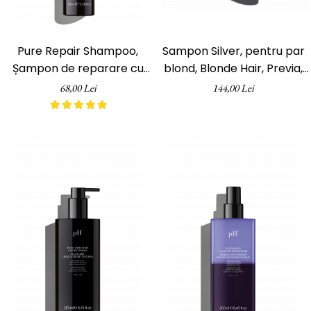
ReVitalisant - Hidratare
Tana Cosmetics
Egypt Wonder
Pure Repair Shampoo,
Sampon Silver, pentru par
Șampon de reparare cu
blond, Blonde Hair, Previa,
Tana EyeLash
acid hialuronic, pH
340 ml
Uleiuri și loțiuni după epilat
68,00 Lei
144,00 Lei
Laboratories, 100 ml
Vopsea pentru gene și sprâncene
Vopsea și oxidanți pentru gene și
sprâncene RefectoCil
Încălzitoare pentru ceară