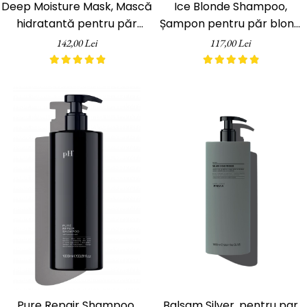
Deep Moisture Mask, Mască
Ice Blonde Shampoo,
hidratantă pentru păr
Șampon pentru păr blond
uscat, pH Laboratories, 200
platinat, pH Laboratories,
142,00 Lei
117,00 Lei
ml
250 ml
Pure Repair Shampoo,
Balsam Silver, pentru par