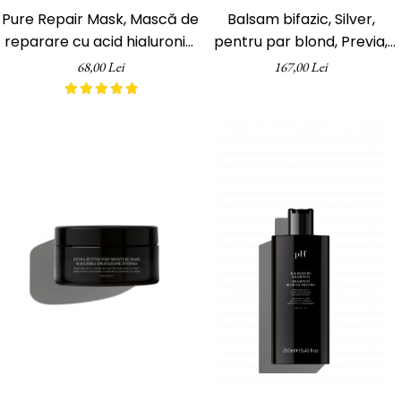
Pure Repair Mask, Mască de
Balsam bifazic, Silver,
reparare cu acid hialuronic,
pentru par blond, Previa,
pH Laboratories, 60 ml
fara clatire, 200 ml
68,00 Lei
167,00 Lei