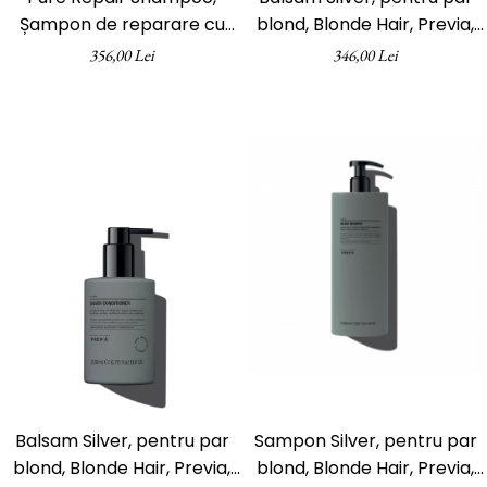
Șampon de reparare cu
blond, Blonde Hair, Previa,
acid hialuronic, pH
1000 ml
356,00 Lei
346,00 Lei
Laboratories, 1000 ml
Balsam Silver, pentru par
Sampon Silver, pentru par
blond, Blonde Hair, Previa,
blond, Blonde Hair, Previa,