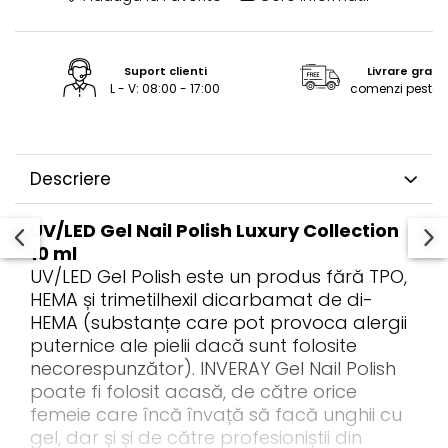
ReVitalisant - Hidratare
Tana Cosmetics
Egypt Wonder
Suport clienti
Livrare gratu
L - V: 08:00 - 17:00
comenzi peste 2
Tana EyeLash
Uleiuri și loțiuni după epilat
Vopsea pentru gene și sprâncene
Descriere
Vopsea și oxidanți pentru gene și
sprâncene RefectoCil
UV/LED Gel Nail Polish Luxury Collection
Încălzitoare pentru ceară
10 ml
UV/LED Gel Polish este un produs fără TPO,
HEMA și trimetilhexil dicarbamat de di-
HEMA (substanțe care pot provoca alergii
puternice ale pielii dacă sunt folosite
necorespunzător). INVERAY Gel Nail Polish
poate fi folosit acasă, de către orice
femeie care încă învață să facă unghii cu
gel, dar și și de către profesioniștii din