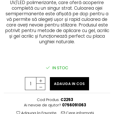
Rejuvenating - păr fragil și
LamiNAT - Tratament natural de
UV/LED polimerizante, care oferă acoperire
cosmetică
anticădere
laminare
completă cu un singur strat. Culoarea ojei
Smooth Perfect - păr rebel
Produse pentru Hydrafacial
Pure Repair - tratament efect
semipermanente este afișată pe dop pentru a
botox
Style & Finish
vă permite să alegeți ușor și rapid culoarea de
ReBelle
care aveți nevoie pentru stilizare. Produsul este
Pure Straight - tratament
Îngrijire Argan & Keratin - păr
ReActivant - Curățare & Purifiere
îndreptare păr
vopsit
potrivit pentru metode de aplicare cu gel, acrilic
ReEquilibrant - Ten gras, impur,
și gel acrilic și funcționează perfect cu placa
The Virtuous Scalp Rituals
acneic
unghiei naturale.
VOPSELE & OXIDANȚI
ReGenérante - Regenerare
Vopsea de păr profesională
ReLixir - Anti-Age Excellence &
Pudre decolorante
Caviar
Oxidanți, activatoare, toner
ReNaissance - Ten
IN STOC
hiperpigmentat
Pudre decolarante
ReSculptMinceur - Îngrijire
Vopsea de păr pH Laboratories
corporală
ADAUGA IN COS
Vopsea de păr Previa Earth
ReSourceNature - Ten sensibil
Vopsea de păr Previa Vibrant
ReSplendissant - Contur ochi &
Shiny Colour
buze
Cod Produs:
C2253
ACCESORII
Ai nevoie de ajutor?
0756091063
ReStructurant - Cuperoză &
Plăci de îndreptat
Roșeață
Adauga la Favorite
Cere informatii