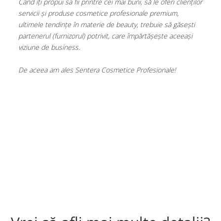
Cand îți propui sa fii printre cei mai buni, să le oferi clienților
bra
Tana Cosmetics
servicii și produse cosmetice profesionale premium,
dom
tre
ultimele tendințe în materie de beauty, trebuie să găsești
res
Egypt Wonder
l
partenerul (furnizorul) potrivit, care împărtășește aceeași
Tana EyeLash
viziune de business.
Sen
Uleiuri și loțiuni după epilat
pen
Vopsea pentru gene și sprâncene
De aceea am ales Sentera Cosmetice Profesionale!
Sen
str
Vopsea și oxidanți pentru gene și
es
sprâncene RefectoCil
col
Încălzitoare pentru ceară
Ast
să 
tera
pla
ă
t.