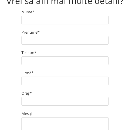
Vrei să afli mai multe detalii?
Nume*
Prenume*
Telefon*
Firmă*
Oraș*
Mesaj