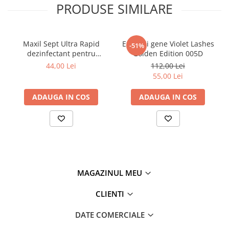
PRODUSE SIMILARE
Tana Cosmetics
Egypt Wonder
Tana EyeLash
Maxil Sept Ultra Rapid
Extensii gene Violet Lashes
-51%
Uleiuri și loțiuni după epilat
dezinfectant pentru
Golden Edition 005D
suprafete 1000 ml
44,00 Lei
112,00 Lei
Vopsea pentru gene și sprâncene
55,00 Lei
Vopsea și oxidanți pentru gene și
sprâncene RefectoCil
ADAUGA IN COS
ADAUGA IN COS
Încălzitoare pentru ceară
MAGAZINUL MEU
CLIENTI
DATE COMERCIALE