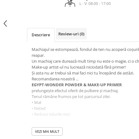
laminare
L - V: 08:00 - 17:00
cosmetică
Smooth Perfect - păr rebel
Pure Repair - tratament efect botox
Produse pentru Hydrafacial
Style & Finish
Pure Straight - tratament
îndreptare păr
Îngrijire Argan & Keratin - păr
ReBelle
vopsit
The Virtuous Scalp Rituals
ReActivant - Curățare & Purifiere
Review-uri
(0)
Descriere
VOPSELE & OXIDANȚI
ReEquilibrant - Ten gras, impur,
acneic
Machiajul se estompează, fondul de ten nu acoperă coșurile, 
Vopsea de păr profesională
reapar.
ReGenérante - Regenerare
Pudre decolorante
Un machiaj care durează mult timp nu este o magie, ci o ch
ReLixir - Anti-Age Excellence &
Oxidanți, activatoare, toner
Make-up artist-ul nu lucrează niciodată fără primer!
Caviar
Și asta nu ar trebui să mai faci nici tu începând de astăzi.
Pudre decolarante
ReNaissance - Ten hiperpigmentat
Recomandarea noastră ...
Vopsea de păr pH Laboratories
EGYPT-WONDER POWDER & MAKE-UP PRIMER
ReSculptMinceur - Îngrijire
Vopsea de păr Previa Earth
prelungește efectul oferit de pulbere și machiaj.
corporală
Tenul rămâne frumos pe tot parcursul zilei.
Vopsea de păr Previa Vibrant Shiny
ReSourceNature - Ten sensibil
• Mat
Colour
• Neted
ReSplendissant - Contur ochi &
ACCESORII
• Reduce ridurile mici
buze
Plăci de îndreptat
ReStructurant - Cuperoză &
Utilizare:
Roșeață
Aplicați primerul cu o perie, un burete de machiaj (i.e.: Big
VEZI MAI MULT
ReVitalisant - Hidratare
hidratantă / de zi.