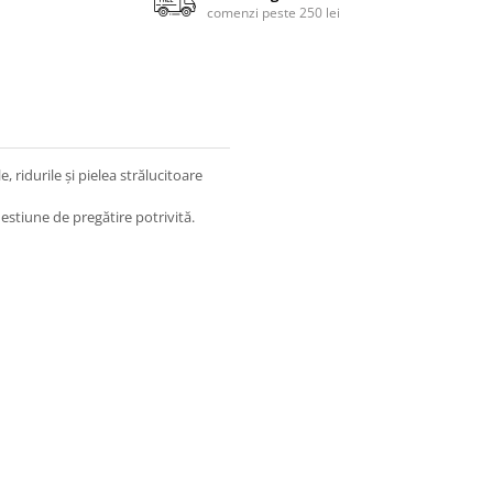
comenzi peste 250 lei
ridurile și pielea strălucitoare
estiune de pregătire potrivită.
 & Black) după ce ați aplicat crema