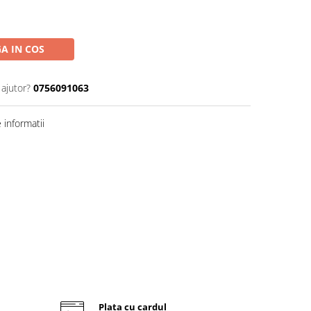
A IN COS
 ajutor?
0756091063
informatii
Plata cu cardul