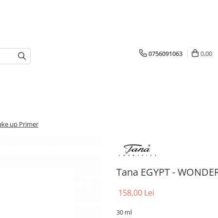
0756091063
0,00
ke up Primer
Tana EGYPT - WONDER
158,00 Lei
30 ml