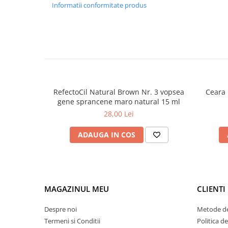
Informatii conformitate produs
Tana Cosmetics
Egypt Wonder
Tana EyeLash
Uleiuri și loțiuni după epilat
Vopsea pentru gene și sprâncene
Vopsea și oxidanți pentru gene și
RefectoCil Natural Brown Nr. 3 vopsea
Ceara 
sprâncene RefectoCil
gene sprancene maro natural 15 ml
Încălzitoare pentru ceară
28,00 Lei
ADAUGA IN COS
MAGAZINUL MEU
CLIENTI
Despre noi
Metode de
Termeni si Conditii
Politica d