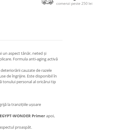
comenzi peste 250 lei
i un aspect tânăr, neted și
plicare. Formula anti-aging activă
deteriorării cauzate de razele
 de îngrijire. Este disponibil în
onului personal al oricărui tip
rijă la tranzițiile ușoare
EGYPT-WONDER Primer
apoi,
aspectul proaspăt.