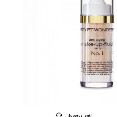
Produse Speciale CNC
Netezire
PolyShape - Sistem acrigel
Reconstruct - păr deteriorat
Skin Lipid Matrix
Problemele scalpului
UV/LED Natural Vibes Base Coat -
Silver - păr blond
Sun
Baze colorate tratament
Păr creț
Smoothing Taming - păr rebel
White Secret
Dezinfectanți
Păr vopsit
Curlfriends - păr creț
Aparatură cosmetică
Reparare
Keeping - păr vopsit
Volum
Aparate CNC Skincare
Volumising - păr fragil și subțire
Îngrijire bărbați
Microneedling
Direct Colour Mask
ÎNGRIJIRE
Ceară pentru epilat
Previa Styling
Produse de styling
Previa MAN
Ceara elastica 800 g
Balsam profesional
Produse speciale Previa
Ceară de unică folosință 100 ml
Mască de păr
pH Laboratories
Ceară de unică folosință 800 ml
Tratamente, seruri, loțiuni
Ceară elastică 800 ml
Deep Moisture - păr uscat și fragil
Șampon profesional
Ceară elastică perle 1 kg
Ice Blonde - păr blond platinat
TRATAMENTE PROFESIONALE
Dezinfectanți
Pure Repair - tratament efect botox
Soluții permanent
Pure Straight - tratament
Parafină
îndreptare păr
Direct Colour Mask - măști colorate
Pastă de zahăr
Rejuvenating - păr fragil și
LamiNAT - Tratament natural de
Suport clienti
Produse de unică folosință
anticădere