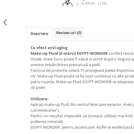
laminare
L - V: 08:00 - 17:00
cosmetică
Smooth Perfect - păr rebel
Pure Repair - tratament efect botox
Produse pentru Hydrafacial
Style & Finish
Pure Straight - tratament
îndreptare păr
Îngrijire Argan & Keratin - păr
ReBelle
vopsit
The Virtuous Scalp Rituals
ReActivant - Curățare & Purifiere
Review-uri
(0)
Descriere
VOPSELE & OXIDANȚI
ReEquilibrant - Ten gras, impur,
acneic
Cu efect anti-aging
Vopsea de păr profesională
Make-up Fluid al mărcii EGYPT-WONDER
conferă tenulu
ReGenérante - Regenerare
Pudre decolorante
moale. Acest lucru poate fi văzut și simțit după o singură a
ReLixir - Anti-Age Excellence &
Oxidanți, activatoare, toner
previne îmbătrânirea prematură a pielii.
Caviar
Factorul de protecție solară 15 protejează pielea împotriva 
Pudre decolarante
ReNaissance - Ten hiperpigmentat
UV. Make-up Fluid poate să fie ușor combinat cu alte produse
Vopsea de păr pH Laboratories
patru nuanțe. Make-up Fluid EGYPT-WONDER se adaptează t
ReSculptMinceur - Îngrijire
Vopsea de păr Previa Earth
de piele!
corporală
Vopsea de păr Previa Vibrant Shiny
ReSourceNature - Ten sensibil
Utilizare:
Colour
Aplicați make-up fluid din centrul feței spre exterior. Aveți g
ReSplendissant - Contur ochi &
ACCESORII
(„amestecarea”).
buze
Pentru un rezultat impecabil, ce durează, utilizați mai întâi
Plăci de îndreptat
ReStructurant - Cuperoză &
pulberea minerală
Roșeață
EGYPT-WONDER pentru accentuare. Astfel se evidențiază 
ReVitalisant - Hidratare