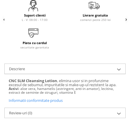
laminare
cosmetică
Smooth Perfect - păr rebel
Pure Repair - tratament efect botox
Produse pentru Hydrafacial
Style & Finish
Suport clienti
Livrare gratuita
Pure Straight - tratament
L - V: 08:00 - 17:00
comenzi peste 250 lei
îndreptare păr
Îngrijire Argan & Keratin - păr
ReBelle
vopsit
The Virtuous Scalp Rituals
ReActivant - Curățare & Purifiere
VOPSELE & OXIDANȚI
ReEquilibrant - Ten gras, impur,
Plata cu cardul
acneic
Vopsea de păr profesională
securitate garantata
ReGenérante - Regenerare
Pudre decolorante
ReLixir - Anti-Age Excellence &
Oxidanți, activatoare, toner
Caviar
Descriere
Pudre decolarante
ReNaissance - Ten hiperpigmentat
Vopsea de păr pH Laboratories
ReSculptMinceur - Îngrijire
CNC SLM Cleansing Lotion
, elimina usor si in profunzime
Vopsea de păr Previa Earth
excesul de sebumul, impuritatile si make-up-ul rezistent la apa.
corporală
Activi
: aloe vera, hamamelis (astringent, anti-in amator), lecitina,
Vopsea de păr Previa Vibrant Shiny
extract de seminte de struguri, vitamina E
ReSourceNature - Ten sensibil
Colour
Informatii conformitate produs
ReSplendissant - Contur ochi &
ACCESORII
buze
Review-uri
(0)
Plăci de îndreptat
ReStructurant - Cuperoză &
Roșeață
ReVitalisant - Hidratare