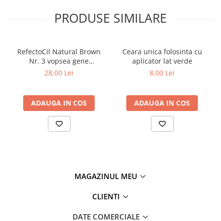
Tana Cosmetics
PRODUSE SIMILARE
Egypt Wonder
Tana EyeLash
Uleiuri și loțiuni după epilat
RefectoCil Natural Brown
Ceara unica folosinta cu
Nr. 3 vopsea gene
aplicator lat verde
Vopsea pentru gene și sprâncene
sprancene maro natural 15
28,00 Lei
8,00 Lei
ml
Vopsea și oxidanți pentru gene și
sprâncene RefectoCil
ADAUGA IN COS
ADAUGA IN COS
Încălzitoare pentru ceară
MAGAZINUL MEU
CLIENTI
DATE COMERCIALE