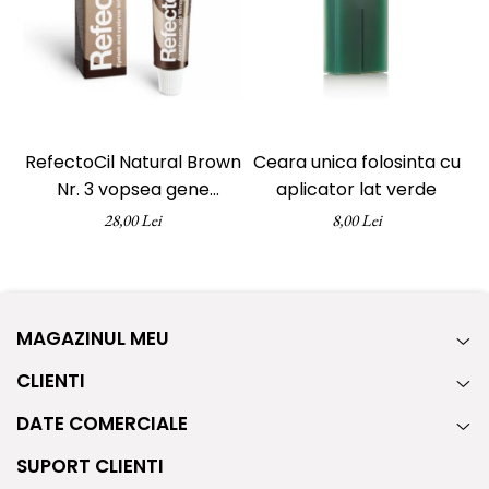
vindecă epiderma și calmează iritațiile.
Alte ingrediente active:
glicerină*, ulei de
ricin
*ingredient din agricultură ecologică
RefectoCil Natural Brown
Ceara unica folosinta cu
Nr. 3 vopsea gene
aplicator lat verde
e
sprancene maro natural
28,00 Lei
8,00 Lei
15 ml
MAGAZINUL MEU
CLIENTI
DATE COMERCIALE
SUPORT CLIENTI