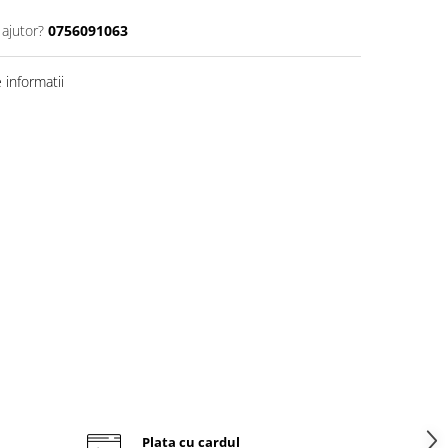
 ajutor?
0756091063
informatii
Plata cu cardul