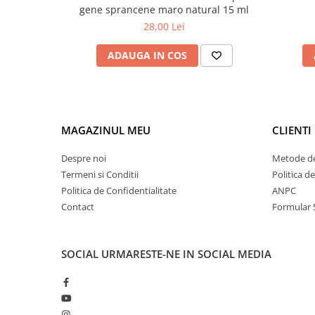
gene sprancene maro natural 15 ml
Tana Cosmetics
28,00 Lei
Egypt Wonder
Tana EyeLash
ADAUGA IN COS
Uleiuri și loțiuni după epilat
Vopsea pentru gene și sprâncene
Vopsea și oxidanți pentru gene și
MAGAZINUL MEU
CLIENTI
sprâncene RefectoCil
Încălzitoare pentru ceară
Despre noi
Metode de
Termeni si Conditii
Politica d
Politica de Confidentialitate
ANPC
Contact
Formular 
SOCIAL
URMARESTE-NE IN SOCIAL MEDIA