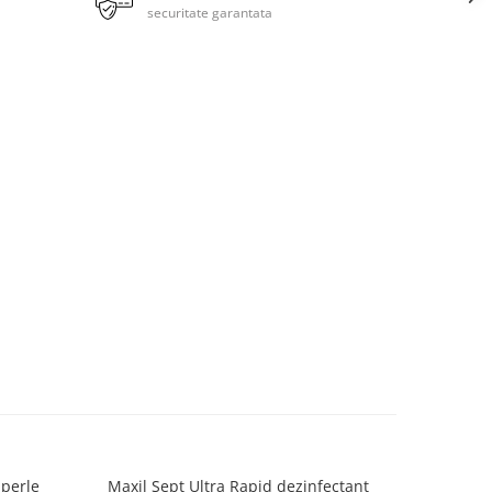
securitate garantata
 perle
Maxil Sept Ultra Rapid dezinfectant
Eyel