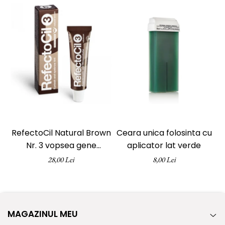
ReVitalisant - Hidratare
Tana Cosmetics
Egypt Wonder
Tana EyeLash
Uleiuri și loțiuni după epilat
Vopsea pentru gene și sprâncene
Vopsea și oxidanți pentru gene și
sprâncene RefectoCil
Încălzitoare pentru ceară
RefectoCil Natural Brown
Ceara unica folosinta cu
Nr. 3 vopsea gene
aplicator lat verde
e
sprancene maro natural
28,00 Lei
8,00 Lei
15 ml
MAGAZINUL MEU