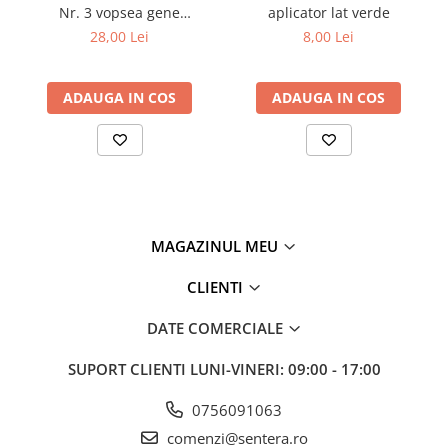
Nr. 3 vopsea gene
aplicator lat verde
Tana Cosmetics
sprancene maro natural 15
28,00 Lei
8,00 Lei
ml
Egypt Wonder
Tana EyeLash
ADAUGA IN COS
ADAUGA IN COS
Uleiuri și loțiuni după epilat
Vopsea pentru gene și sprâncene
Vopsea și oxidanți pentru gene și
sprâncene RefectoCil
Încălzitoare pentru ceară
MAGAZINUL MEU
CLIENTI
DATE COMERCIALE
SUPORT CLIENTI
LUNI-VINERI: 09:00 - 17:00
0756091063
comenzi@sentera.ro