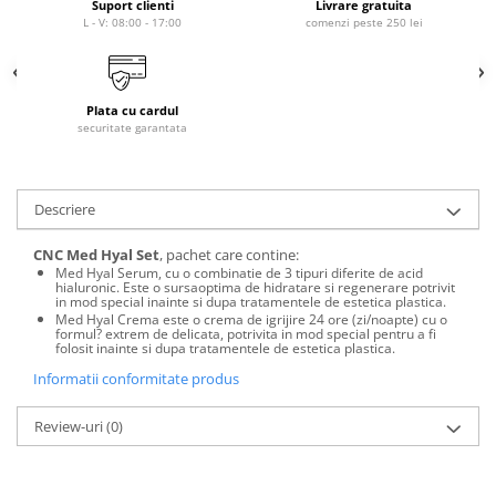
laminare
Suport clienti
Livrare gratuita
cosmetică
L - V: 08:00 - 17:00
comenzi peste 250 lei
Smooth Perfect - păr rebel
Pure Repair - tratament efect botox
Produse pentru Hydrafacial
Style & Finish
Pure Straight - tratament
îndreptare păr
Îngrijire Argan & Keratin - păr
ReBelle
vopsit
Plata cu cardul
The Virtuous Scalp Rituals
ReActivant - Curățare & Purifiere
securitate garantata
VOPSELE & OXIDANȚI
ReEquilibrant - Ten gras, impur,
acneic
Vopsea de păr profesională
ReGenérante - Regenerare
Pudre decolorante
Descriere
ReLixir - Anti-Age Excellence &
Oxidanți, activatoare, toner
Caviar
CNC Med Hyal Set
, pachet care contine:
Pudre decolarante
Med Hyal Serum, cu o combinatie de 3 tipuri diferite de acid
ReNaissance - Ten hiperpigmentat
hialuronic. Este o sursaoptima de hidratare si regenerare potrivit
Vopsea de păr pH Laboratories
in mod special inainte si dupa tratamentele de estetica plastica.
ReSculptMinceur - Îngrijire
Med Hyal Crema este o crema de igrijire 24 ore (zi/noapte) cu o
Vopsea de păr Previa Earth
corporală
formul? extrem de delicata, potrivita in mod special pentru a fi
folosit inainte si dupa tratamentele de estetica plastica.
Vopsea de păr Previa Vibrant Shiny
ReSourceNature - Ten sensibil
Colour
Informatii conformitate produs
ReSplendissant - Contur ochi &
ACCESORII
buze
Review-uri
(0)
Plăci de îndreptat
ReStructurant - Cuperoză &
Roșeață
ReVitalisant - Hidratare