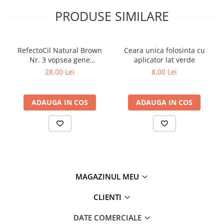
Tana Cosmetics
PRODUSE SIMILARE
Egypt Wonder
Tana EyeLash
RefectoCil Natural Brown
Ceara unica folosinta cu
Uleiuri și loțiuni după epilat
Nr. 3 vopsea gene
aplicator lat verde
Vopsea pentru gene și sprâncene
sprancene maro natural 15
28,00 Lei
8,00 Lei
ml
Vopsea și oxidanți pentru gene și
sprâncene RefectoCil
ADAUGA IN COS
ADAUGA IN COS
Încălzitoare pentru ceară
MAGAZINUL MEU
CLIENTI
DATE COMERCIALE