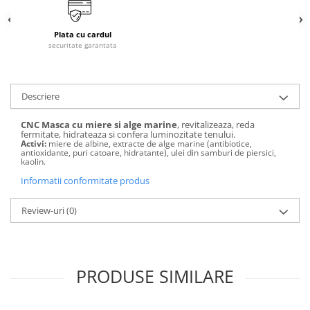
laminare
cosmetică
Smooth Perfect - păr rebel
Pure Repair - tratament efect botox
Produse pentru Hydrafacial
Style & Finish
Plata cu cardul
Pure Straight - tratament
securitate garantata
îndreptare păr
Îngrijire Argan & Keratin - păr
ReBelle
vopsit
The Virtuous Scalp Rituals
ReActivant - Curățare & Purifiere
VOPSELE & OXIDANȚI
ReEquilibrant - Ten gras, impur,
Descriere
acneic
Vopsea de păr profesională
ReGenérante - Regenerare
CNC Masca cu miere si alge marine
, revitalizeaza, reda
Pudre decolorante
fermitate, hidrateaza si confera luminozitate tenului.
ReLixir - Anti-Age Excellence &
Activi:
miere de albine, extracte de alge marine (antibiotice,
Oxidanți, activatoare, toner
antioxidante, puri catoare, hidratante), ulei din samburi de piersici,
Caviar
kaolin.
Pudre decolarante
ReNaissance - Ten hiperpigmentat
Informatii conformitate produs
Vopsea de păr pH Laboratories
ReSculptMinceur - Îngrijire
Vopsea de păr Previa Earth
corporală
Review-uri
(0)
Vopsea de păr Previa Vibrant Shiny
ReSourceNature - Ten sensibil
Colour
ReSplendissant - Contur ochi &
ACCESORII
buze
PRODUSE SIMILARE
Plăci de îndreptat
ReStructurant - Cuperoză &
Roșeață
ReVitalisant - Hidratare