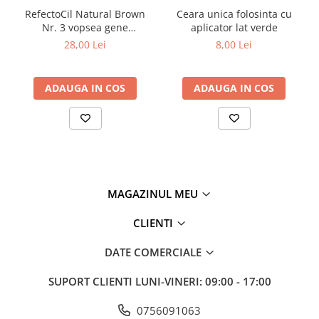
RefectoCil Natural Brown
Ceara unica folosinta cu
Tana Cosmetics
Nr. 3 vopsea gene
aplicator lat verde
Egypt Wonder
sprancene maro natural 15
28,00 Lei
8,00 Lei
ml
Tana EyeLash
Uleiuri și loțiuni după epilat
ADAUGA IN COS
ADAUGA IN COS
Vopsea pentru gene și sprâncene
Vopsea și oxidanți pentru gene și
sprâncene RefectoCil
Încălzitoare pentru ceară
MAGAZINUL MEU
CLIENTI
DATE COMERCIALE
SUPORT CLIENTI
LUNI-VINERI: 09:00 - 17:00
0756091063