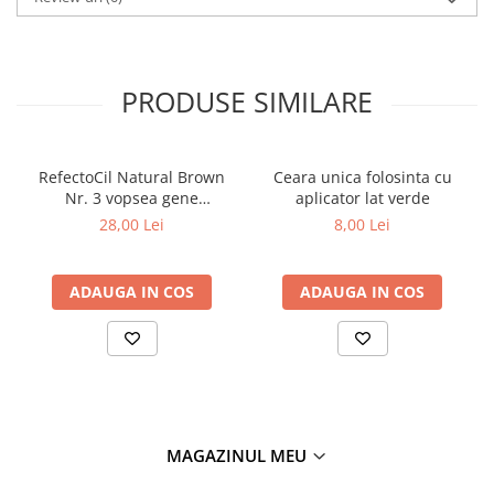
Tana Cosmetics
Egypt Wonder
Tana EyeLash
PRODUSE SIMILARE
Uleiuri și loțiuni după epilat
Vopsea pentru gene și sprâncene
RefectoCil Natural Brown
Ceara unica folosinta cu
Vopsea și oxidanți pentru gene și
Nr. 3 vopsea gene
aplicator lat verde
sprâncene RefectoCil
sprancene maro natural 15
28,00 Lei
8,00 Lei
Încălzitoare pentru ceară
ml
ADAUGA IN COS
ADAUGA IN COS
MAGAZINUL MEU