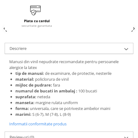
laminare
cosmetică
Smooth Perfect - păr rebel
Pure Repair - tratament efect botox
Produse pentru Hydrafacial
Style & Finish
Pure Straight - tratament
Plata cu cardul
îndreptare păr
Îngrijire Argan & Keratin - păr
ReBelle
securitate garantata
vopsit
The Virtuous Scalp Rituals
ReActivant - Curățare & Purifiere
VOPSELE & OXIDANȚI
ReEquilibrant - Ten gras, impur,
acneic
Descriere
Vopsea de păr profesională
ReGenérante - Regenerare
Pudre decolorante
Manusi din vinil nepudrate recomandate pentru persoanele
ReLixir - Anti-Age Excellence &
Oxidanți, activatoare, toner
alergice la latex
Caviar
Pudre decolarante
tip de manusi:
de examinare, de protectie, nesterile
ReNaissance - Ten hiperpigmentat
material:
policlorura de vinil
Vopsea de păr pH Laboratories
mijloc de pudrare:
fara
ReSculptMinceur - Îngrijire
Vopsea de păr Previa Earth
numarul de bucati in ambalaj :
100 bucati
corporală
suprafata:
neteda
Vopsea de păr Previa Vibrant Shiny
ReSourceNature - Ten sensibil
manseta:
margine rulata uniform
Colour
ReSplendissant - Contur ochi &
forma:
universala, care se potriveste ambelor maini
ACCESORII
buze
marimi:
S (6-7), M (7-8), L (8-9)
Plăci de îndreptat
ReStructurant - Cuperoză &
Informatii conformitate produs
Roșeață
ReVitalisant - Hidratare
Review-uri
(0)