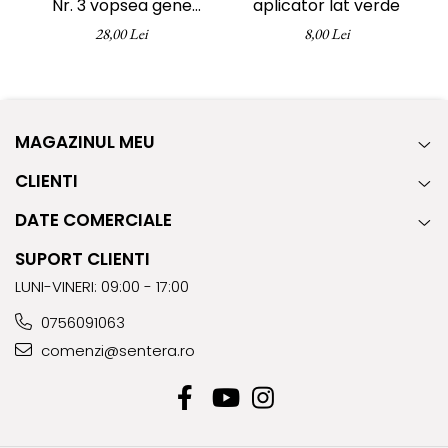
Nr. 3 vopsea gene
aplicator lat verde
e
sprancene maro natural
28,00 Lei
8,00 Lei
15 ml
MAGAZINUL MEU
CLIENTI
DATE COMERCIALE
SUPORT CLIENTI
LUNI-VINERI: 09:00 - 17:00
0756091063
comenzi@sentera.ro